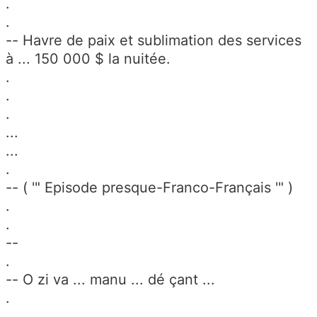
.
.
-- Havre de paix et sublimation des services
à ... 150 000 $ la nuitée.
.
.
.
...
...
.
-- ( '" Episode presque-Franco-Français '" )
.
.
--
.
-- O zi va ... manu ... dé çant ...
.
.