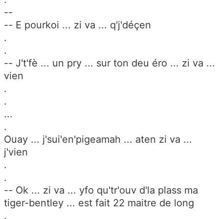
--
-- E pourkoi ... zi va ... q'j'déçen
.
.
-- J't'fè ... un pry ... sur ton deu éro ... zi va ...
vien
.
.
...
.
Ouay ... j'sui'en'pigeamah ... aten zi va ...
j'vien
.
.
-- Ok ... zi va ... yfo qu'tr'ouv d'la plass ma
tiger-bentley ... est fait 22 maitre de long
.