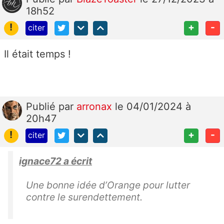
18h52
!
+
-
citer
Il était temps !
Publié
par
arronax
le 04/01/2024 à
20h47
!
+
-
citer
ignace72 a écrit
Une bonne idée d’Orange pour lutter
contre le surendettement.