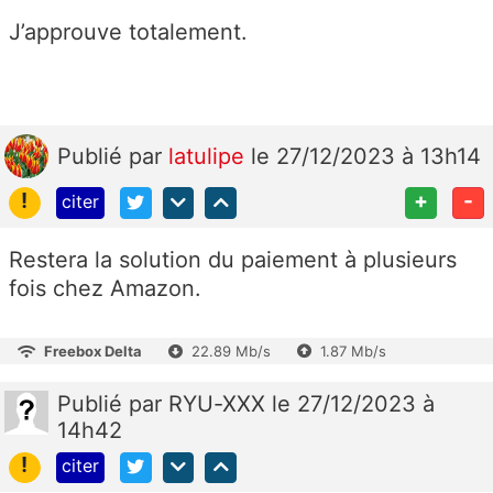
J’approuve totalement.
Publié
par
latulipe
le 27/12/2023 à 13h14
!
+
-
citer
Restera la solution du paiement à plusieurs
fois chez Amazon.
Freebox Delta
22.89 Mb/s
1.87 Mb/s
Publié
par
RYU-XXX
le 27/12/2023 à
14h42
!
citer