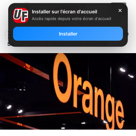
✕
Installer sur l'écran d'accueil
Accès rapide depuis votre écran d'accueil
Orange fait petit à petit disparaître
Installer
sa solution d’étalement mobile