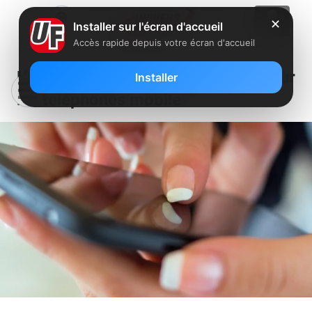
✕
Installer sur l'écran d'accueil
Accès rapide depuis votre écran d'accueil
L’info en vidéo : 3 faits étonnants sur
Installer
les téléphones mobile