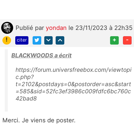
Publié
par
yondan
le 23/11/2023 à 22h35
!
+
-
citer
BLACKWOODS a écrit
https://forum.universfreebox.com/viewtopi
c.php?
t=2102&postdays=0&postorder=asc&start
=585&sid=52fc3ef3986c009fdfc6bc760c
42bad8
Merci. Je viens de poster.