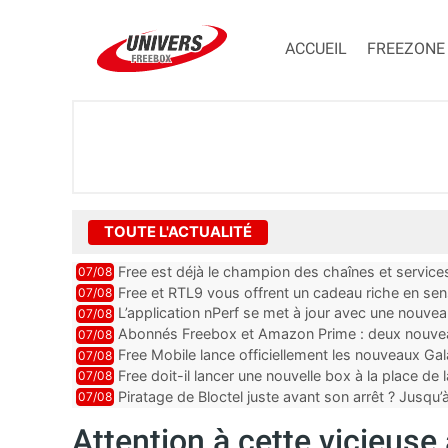
ACCUEIL
FREEZONE
TOUTE L'ACTUALITÉ
Free est déjà le champion des chaînes et services 
07/08
encore au moin...
Free et RTL9 vous offrent un cadeau riche en sens
07/08
l’obtenir
L’application nPerf se met à jour avec une nouvea
07/08
Mobile, Orange, SFR ...
Abonnés Freebox et Amazon Prime : deux nouveau
07/08
Free Mobile lance officiellement les nouveaux Ga
07/08
des promos et des cadeaux
Free doit-il lancer une nouvelle box à la place de
07/08
Piratage de Bloctel juste avant son arrêt ? Jusqu
07/08
auraient fuité
Attention à cette vicieuse