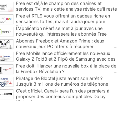
Free est déjà le champion des chaînes et
services TV, mais cette analyse révèle qu'il reste
encore au moins 141 ajouts possibles
...
Free et RTL9 vous offrent un cadeau riche en
sensations fortes, mais il faudra jouer pour
l'obtenir
...
L'application nPerf se met à jour avec une
nouveauté qui intéressera les abonnés Free
Mobile, Orange, SFR et Bouygues Telecom
...
Abonnés Freebox et Amazon Prime : deux
nouveaux jeux PC offerts à récupérer
...
Free Mobile lance officiellement les nouveaux
Galaxy Z Fold8 et Z Flip8 de Samsung avec des
promos et des cadeaux
...
Free doit-il lancer une nouvelle box à la place de
la Freebox Révolution ?
...
Piratage de Bloctel juste avant son arrêt ?
Jusqu'à 3 millions de numéros de téléphone
auraient fuité
...
C'est officiel, Canal+ sera l'un des premiers à
proposer des contenus compatibles Dolby
Vision 2
...