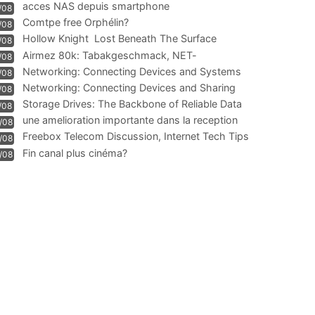
acces NAS depuis smartphone
/08
Comtpe free Orphélin?
/08
Hollow Knight  Lost Beneath The Surface
/08
Airmez 80k: Tabakgeschmack, NET-
/08
Technologie und Leistung im
Networking: Connecting Devices and Systems
/08
Networking: Connecting Devices and Sharing
/08
Information
Storage Drives: The Backbone of Reliable Data
/08
Management
une amelioration importante dans la reception
/08
WIFI
Freebox Telecom Discussion, Internet Tech Tips
/08
Communi
Fin canal plus cinéma?
/08