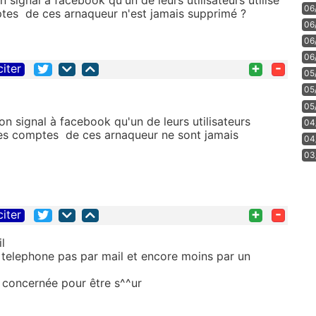
06
ptes de ces arnaqueur n'est jamais supprimé ?
06
06
06
+
-
citer
05
05
05
'on signal à facebook qu'un de leurs utilisateurs
04
 les comptes de ces arnaqueur ne sont jamais
04
03
+
-
citer
l
r telephone pas par mail et encore moins par un
 concernée pour être s^^ur