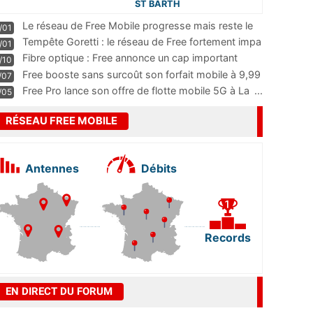
ST BARTH
Le réseau de Free Mobile progresse mais reste le
/01
m
...
Tempête Goretti : le réseau de Free fortement impa
/01
...
Fibre optique : Free annonce un cap important
/10
pass
...
Free booste sans surcoût son forfait mobile à 9,99
/07
...
Free Pro lance son offre de flotte mobile 5G à La
...
/05
RÉSEAU FREE MOBILE
Antennes
Débits
Records
EN DIRECT DU FORUM