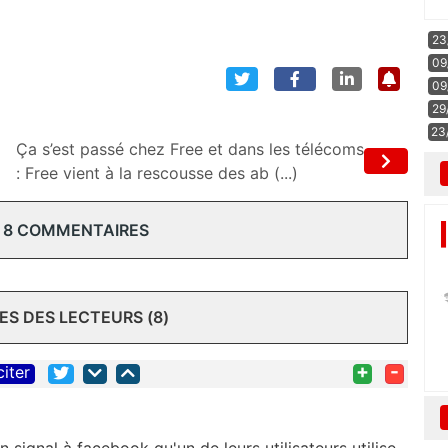
23
09
09
29
23
Ça s’est passé chez Free et dans les télécoms
: Free vient à la rescousse des ab (...)
 8 COMMENTAIRES
S DES LECTEURS (8)
+
-
citer
n signal à facebook qu'un de leurs utilisateurs utilise