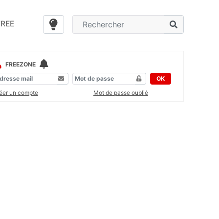
FREE
FREEZONE
OK
éer un compte
Mot de passe oublié