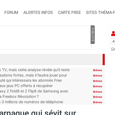
FORUM
ALERTES INFOS
CARTE FREE
SITES THÉMA-
PUBLICITÉ
Cr
TV, mais cette analyse révèle qu’il reste
Brèves
ations fortes, mais il faudra jouer pour
Brèves
uté qui intéressera les abonnés Free
Brèves
x jeux PC offerts à récupérer
Brèves
laxy Z Fold8 et Z Flip8 de Samsung avec
Brèves
 la Freebox Révolution ?
Brèves
’à 3 millions de numéros de téléphone
Brèves
 arnaque qui sévit sur