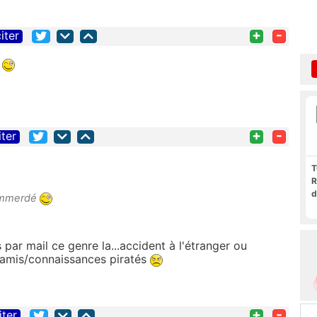
+
-
iter
é
+
-
iter
T
R
d
emmerdé
par mail ce genre la...accident à l'étranger ou
'amis/connaissances piratés
+
-
iter