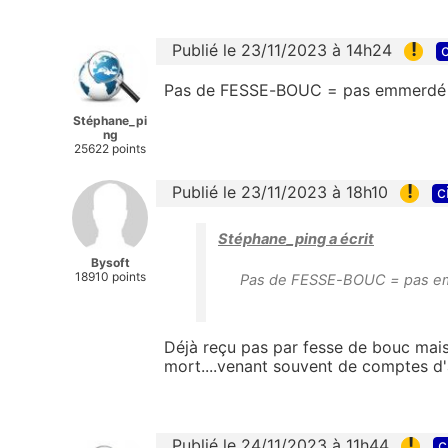
!
Publié le 23/11/2023 à 14h24
c
Pas de FESSE-BOUC = pas emmerd
Stéphane_pi
ng
25622 points
!
Publié le 23/11/2023 à 18h10
c
Stéphane_ping a écrit
Bysoft
18910 points
Pas de FESSE-BOUC = pas 
Déjà reçu pas par fesse de bouc mais 
mort....venant souvent de comptes d
!
Publié le 24/11/2023 à 11h44
c