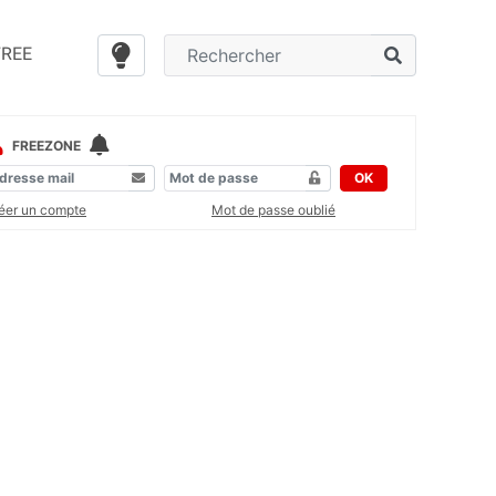
FREE
FREEZONE
OK
éer un compte
Mot de passe oublié