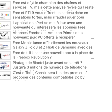
Free est déjà le champion des chaînes et
services TV, mais cette analyse révèle qu'il reste
encore au moins 141 ajouts possibles
...
Free et RTL9 vous offrent un cadeau riche en
sensations fortes, mais il faudra jouer pour
l'obtenir
...
L'application nPerf se met à jour avec une
nouveauté qui intéressera les abonnés Free
Mobile, Orange, SFR et Bouygues Telecom
...
Abonnés Freebox et Amazon Prime : deux
nouveaux jeux PC offerts à récupérer
...
Free Mobile lance officiellement les nouveaux
Galaxy Z Fold8 et Z Flip8 de Samsung avec des
promos et des cadeaux
...
Free doit-il lancer une nouvelle box à la place de
la Freebox Révolution ?
...
Piratage de Bloctel juste avant son arrêt ?
Jusqu'à 3 millions de numéros de téléphone
auraient fuité
...
C'est officiel, Canal+ sera l'un des premiers à
proposer des contenus compatibles Dolby
Vision 2
...