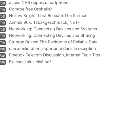
acces NAS depuis smartphone
/08
Comtpe free Orphélin?
/08
Hollow Knight  Lost Beneath The Surface
/08
Airmez 80k: Tabakgeschmack, NET-
/08
Technologie und Leistung im
Networking: Connecting Devices and Systems
/08
Networking: Connecting Devices and Sharing
/08
Information
Storage Drives: The Backbone of Reliable Data
/08
Management
une amelioration importante dans la reception
/08
WIFI
Freebox Telecom Discussion, Internet Tech Tips
/08
Communi
Fin canal plus cinéma?
/08