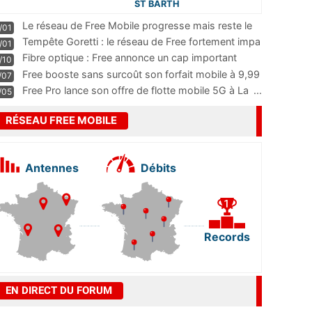
ST BARTH
Le réseau de Free Mobile progresse mais reste le
/01
m
...
Tempête Goretti : le réseau de Free fortement impa
/01
...
Fibre optique : Free annonce un cap important
/10
pass
...
Free booste sans surcoût son forfait mobile à 9,99
/07
...
Free Pro lance son offre de flotte mobile 5G à La
...
/05
RÉSEAU FREE MOBILE
Antennes
Débits
Records
EN DIRECT DU FORUM