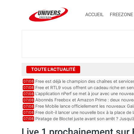
ACCUEIL
FREEZONE
TOUTE L'ACTUALITÉ
Free est déjà le champion des chaînes et services 
07/08
encore au moin...
Free et RTL9 vous offrent un cadeau riche en sens
07/08
l’obtenir
L’application nPerf se met à jour avec une nouvea
07/08
Mobile, Orange, SFR ...
Abonnés Freebox et Amazon Prime : deux nouveau
07/08
Free Mobile lance officiellement les nouveaux Ga
07/08
des promos et des cadeaux
Free doit-il lancer une nouvelle box à la place de
07/08
Piratage de Bloctel juste avant son arrêt ? Jusqu
07/08
auraient fuité
Live 1 prochainement sur 