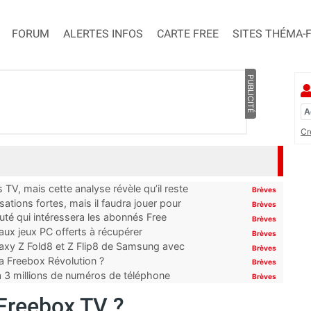
FORUM
ALERTES INFOS
CARTE FREE
SITES THÉMA-
PUBLICITÉ
Cr
TV, mais cette analyse révèle qu’il reste
Brèves
ations fortes, mais il faudra jouer pour
Brèves
uté qui intéressera les abonnés Free
Brèves
x jeux PC offerts à récupérer
Brèves
laxy Z Fold8 et Z Flip8 de Samsung avec
Brèves
 la Freebox Révolution ?
Brèves
’à 3 millions de numéros de téléphone
Brèves
Freebox TV ?