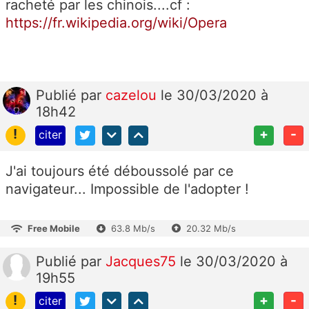
racheté par les chinois....cf :
https://fr.wikipedia.org/wiki/Opera
Publié
par
cazelou
le 30/03/2020 à
18h42
!
+
-
citer
J'ai toujours été déboussolé par ce
navigateur... Impossible de l'adopter !
Free Mobile
63.8 Mb/s
20.32 Mb/s
Publié
par
Jacques75
le 30/03/2020 à
19h55
!
+
-
citer