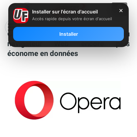
✕
Installer sur l'écran d'accueil
Accès rapide depuis votre écran d'accueil
Opera 57 : une version Android du
Installer
navigateur Web encore plus
économe en données