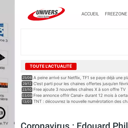
ACCUEIL
FREEZONE
TOUTE L'ACTUALITÉ
A peine arrivé sur Netflix, TF1 se paye déjà une p
25/06
Top 10 de la plateforme
C’est parti pour les chaines offertes jusqu’en févr
29/12
abonnés Free
Free ajoute 3 nouvelles chaînes X à son offre TV
23/10
Free annonce offrir Canal+ durant 12 mois à cert
03/09
Freebox
TNT : découvrez la nouvelle numérotation des cha
13/01
de grands changements
Coronavirus : Edouard Phil