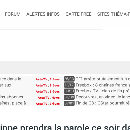
FORUM
ALERTES INFOS
CARTE FREE
SITES THÉMA-
lace dans le
TF1 arrête brutalement l’un
25/03
Actu TV
,
Brèves
abonnés Freebox, Livebox, 
ier aux
Freebox : 8 chaînes françai
18/12
Actu TV
,
Brèves
son remplaçant à la rentrée
dès la fin du mois
Freebox TV : clap de fin pr
09/10
Actu TV
,
Brèves
Paramount incluses pour le
ains abonnés
Découvrez, en vidéo, le lan
01/09
Actu TV
,
News
chaîne qui se lance sur la T
înes, place à
Fin de C8 : CStar pourrait 
07/01
Actu TV
,
Brèves
convention le permet”
ippe prendra la parole ce soir 