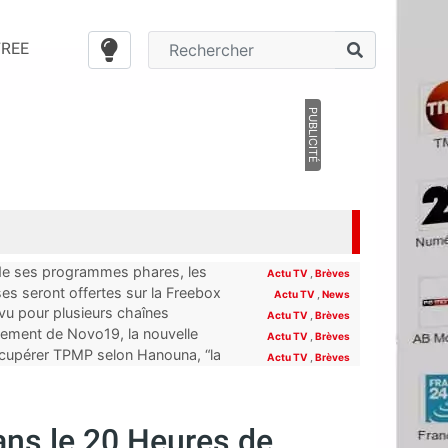
FREE
PUBLICITÉ
 de ses programmes phares, les
Actu TV
,
Brèves
Bbox et Box de SFR découvriront
ses seront offertes sur la Freebox
Actu TV
,
News
évu pour plusieurs chaînes
Actu TV
,
Brèves
s abonnés Free
cement de Novo19, la nouvelle
Actu TV
,
Brèves
NT (et la Freebox)
récupérer TPMP selon Hanouna, “la
Actu TV
,
Brèves
dans le 20 Heures de