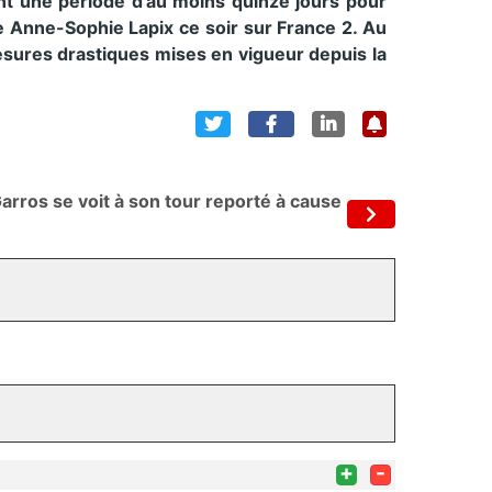
nt une période d’au moins quinze jours pour
de Anne-Sophie Lapix ce soir sur France 2. Au
esures drastiques mises en vigueur depuis la
arros se voit à son tour reporté à cause
+
-