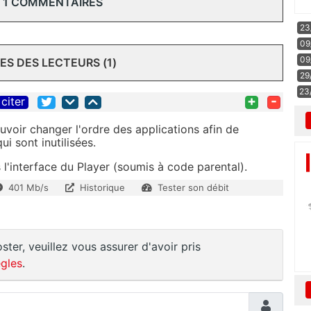
 1 COMMENTAIRES
23
09
09
S DES LECTEURS (1)
29
23
+
-
citer
ouvoir changer l'ordre des applications afin de
ui sont inutilisées.
 l'interface du Player (soumis à code parental).
401 Mb/s
Historique
Tester son débit
ster, veuillez vous assurer d'avoir pris
gles
.