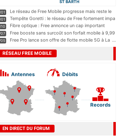
ST BARTH
Le réseau de Free Mobile progresse mais reste le
/01
m
...
Tempête Goretti : le réseau de Free fortement impa
/01
...
Fibre optique : Free annonce un cap important
/10
pass
...
Free booste sans surcoût son forfait mobile à 9,99
/07
...
Free Pro lance son offre de flotte mobile 5G à La
...
/05
RÉSEAU FREE MOBILE
Antennes
Débits
Records
EN DIRECT DU FORUM