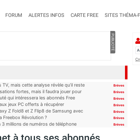
FORUM
ALERTES INFOS
CARTE FREE
SITES THÉMA-
PUBLICITÉ
Cr
TV, mais cette analyse révèle qu’il reste
Brèves
ations fortes, mais il faudra jouer pour
Brèves
uté qui intéressera les abonnés Free
Brèves
x jeux PC offerts à récupérer
Brèves
laxy Z Fold8 et Z Flip8 de Samsung avec
Brèves
 la Freebox Révolution ?
Brèves
’à 3 millions de numéros de téléphone
Brèves
met à tous ses abonnés