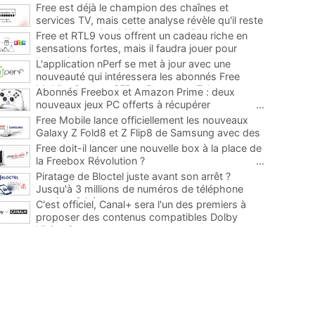
Free est déjà le champion des chaînes et
services TV, mais cette analyse révèle qu'il reste
encore au moins 141 ajouts possibles
...
Free et RTL9 vous offrent un cadeau riche en
sensations fortes, mais il faudra jouer pour
l'obtenir
...
L'application nPerf se met à jour avec une
nouveauté qui intéressera les abonnés Free
Mobile, Orange, SFR et Bouygues Telecom
...
Abonnés Freebox et Amazon Prime : deux
nouveaux jeux PC offerts à récupérer
...
Free Mobile lance officiellement les nouveaux
Galaxy Z Fold8 et Z Flip8 de Samsung avec des
promos et des cadeaux
...
Free doit-il lancer une nouvelle box à la place de
la Freebox Révolution ?
...
Piratage de Bloctel juste avant son arrêt ?
Jusqu'à 3 millions de numéros de téléphone
auraient fuité
...
C'est officiel, Canal+ sera l'un des premiers à
proposer des contenus compatibles Dolby
Vision 2
...