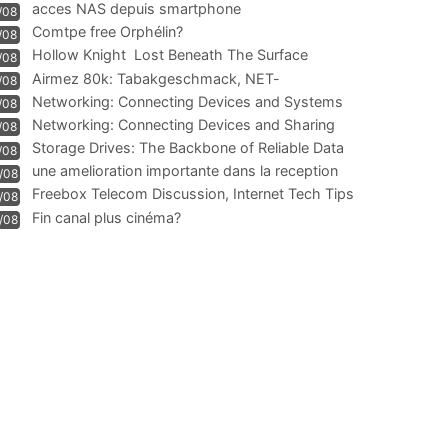
acces NAS depuis smartphone
/08
Comtpe free Orphélin?
/08
Hollow Knight  Lost Beneath The Surface
/08
Airmez 80k: Tabakgeschmack, NET-
/08
Technologie und Leistung im
Networking: Connecting Devices and Systems
/08
Networking: Connecting Devices and Sharing
/08
Information
Storage Drives: The Backbone of Reliable Data
/08
Management
une amelioration importante dans la reception
/08
WIFI
Freebox Telecom Discussion, Internet Tech Tips
/08
Communi
Fin canal plus cinéma?
/08