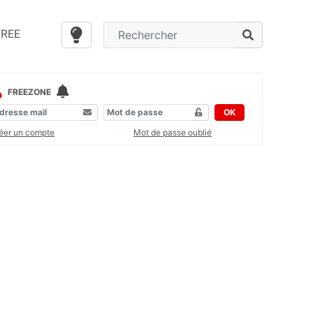
FREE
FREEZONE
OK
éer un compte
Mot de passe oublié