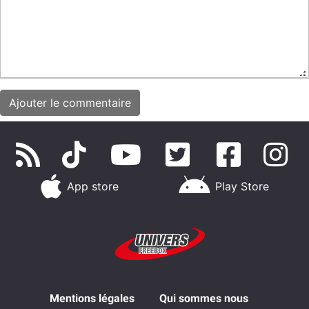
App store
Play Store
Mentions légales
Qui sommes nous