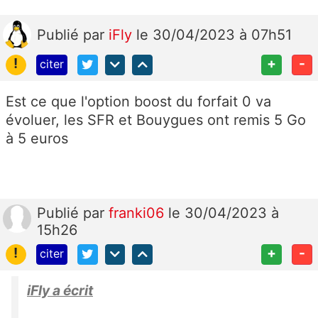
Publié
par
iFly
le 30/04/2023 à 07h51
!
+
-
citer
Est ce que l'option boost du forfait 0 va
évoluer, les SFR et Bouygues ont remis 5 Go
à 5 euros
Publié
par
franki06
le 30/04/2023 à
15h26
!
+
-
citer
iFly a écrit