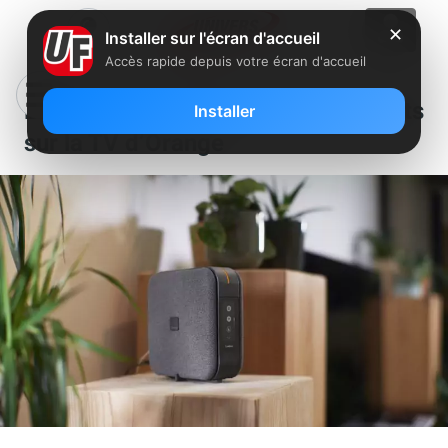
✕
Installer sur l'écran d'accueil
Accès rapide depuis votre écran d'accueil
Livebox : de nombreux changements
Installer
sur la TV d’Orange