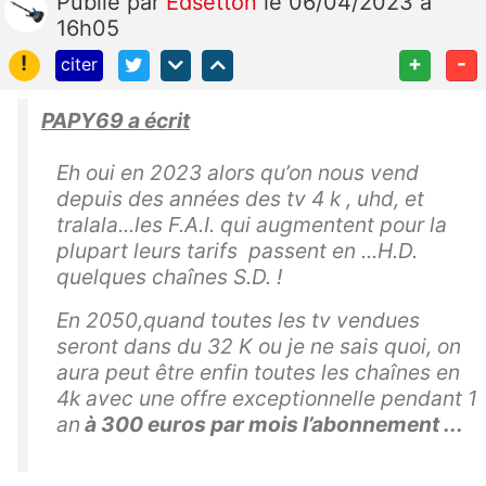
Publié
par
Edsetton
le 06/04/2023 à
16h05
!
+
-
citer
PAPY69 a écrit
Eh oui en 2023 alors qu’on nous vend
depuis des années des tv 4 k , uhd, et
tralala...les F.A.I. qui augmentent pour la
plupart leurs tarifs passent en ...H.D.
quelques chaînes S.D. !
En 2050,quand toutes les tv vendues
seront dans du 32 K ou je ne sais quoi, on
aura peut être enfin toutes les chaînes en
4k avec une offre exceptionnelle pendant 1
an
à 300 euros par mois l’abonnement ...