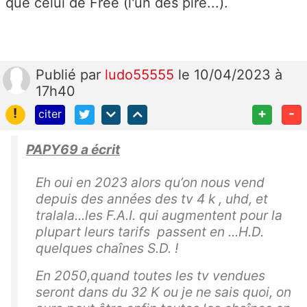
que celui de Free (l'un des pire...).
Publié
par
ludo55555
le 10/04/2023 à
17h40
!
+
-
citer
PAPY69 a écrit
Eh oui en 2023 alors qu’on nous vend
depuis des années des tv 4 k , uhd, et
tralala...les F.A.I. qui augmentent pour la
plupart leurs tarifs passent en ...H.D.
quelques chaînes S.D. !
En 2050,quand toutes les tv vendues
seront dans du 32 K ou je ne sais quoi, on