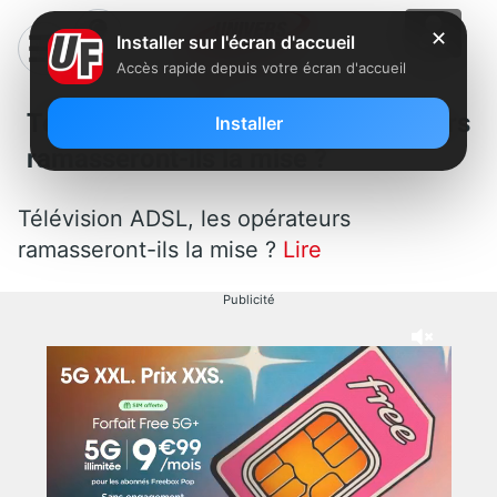
✕
Installer sur l'écran d'accueil
Accès rapide depuis votre écran d'accueil
Télévision ADSL, les opérateurs
Installer
ramasseront-ils la mise ?
Télévision ADSL, les opérateurs
ramasseront-ils la mise ?
Lire
Publicité