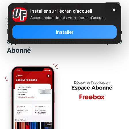
✕
Installer sur l'écran d'accueil
Accès rapide depuis votre écran d'accueil
Free corrige un bug gênant dans son
Installer
application Freebox – Espace
Abonné