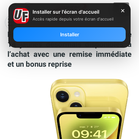
✕
Installer sur l'écran d'accueil
Accès rapide depuis votre écran d'accueil
Free Mobile : les nouveaux iPhone
Installer
14 jaunes désormais disponibles à
l’achat avec une remise immédiate
et un bonus reprise