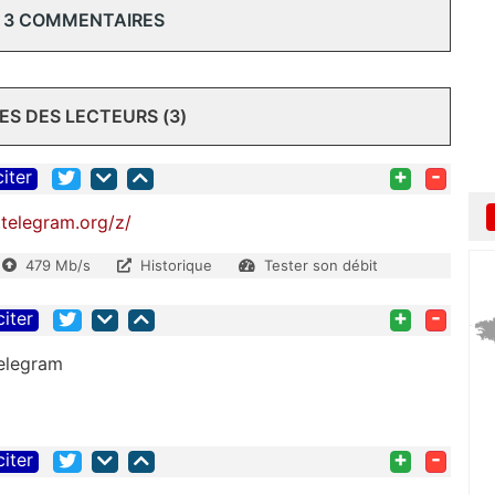
 3 COMMENTAIRES
S DES LECTEURS (3)
+
-
citer
.telegram.org/z/
479 Mb/s
Historique
Tester son débit
+
-
citer
Telegram
+
-
citer