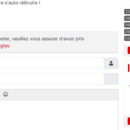
e s'auto-détruire !
23
09
09
29
ster, veuillez vous assurer d'avoir pris
23
gles
.