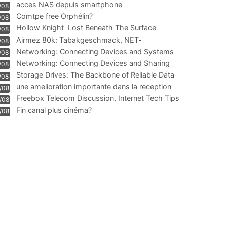
acces NAS depuis smartphone
/08
Comtpe free Orphélin?
/08
Hollow Knight  Lost Beneath The Surface
/08
Airmez 80k: Tabakgeschmack, NET-
/08
Technologie und Leistung im
Networking: Connecting Devices and Systems
/08
Networking: Connecting Devices and Sharing
/08
Information
Storage Drives: The Backbone of Reliable Data
/08
Management
une amelioration importante dans la reception
/08
WIFI
Freebox Telecom Discussion, Internet Tech Tips
/08
Communi
Fin canal plus cinéma?
/08