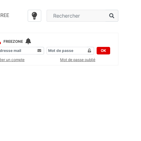
FREE
FREEZONE
OK
éer un compte
Mot de passe oublié