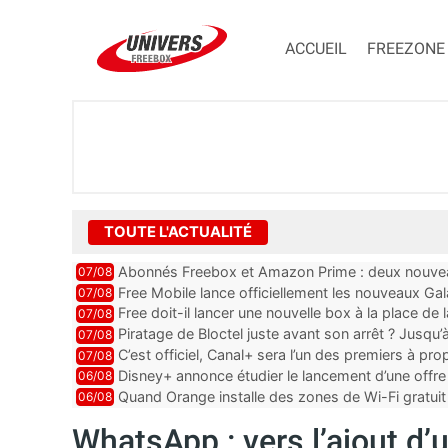
ACCUEIL
FREEZONE
TOUTE L'ACTUALITÉ
Abonnés Freebox et Amazon Prime : deux nouveau
07/08
Free Mobile lance officiellement les nouveaux Ga
07/08
des promos et des cadeaux
Free doit-il lancer une nouvelle box à la place de
07/08
Piratage de Bloctel juste avant son arrêt ? Jusqu
07/08
auraient fuité
C’est officiel, Canal+ sera l’un des premiers à 
07/08
Vision 2
Disney+ annonce étudier le lancement d’une offre 
06/08
Quand Orange installe des zones de Wi-Fi gratui
06/08
WhatsApp : vers l’ajout d’