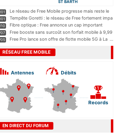
ST BARTH
Le réseau de Free Mobile progresse mais reste le
/01
m
...
Tempête Goretti : le réseau de Free fortement impa
/01
...
Fibre optique : Free annonce un cap important
/10
pass
...
Free booste sans surcoût son forfait mobile à 9,99
/07
...
Free Pro lance son offre de flotte mobile 5G à La
...
/05
RÉSEAU FREE MOBILE
Antennes
Débits
Records
EN DIRECT DU FORUM