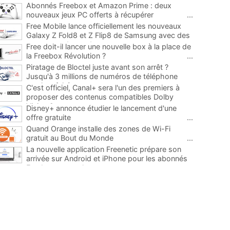
Abonnés Freebox et Amazon Prime : deux
nouveaux jeux PC offerts à récupérer
...
Free Mobile lance officiellement les nouveaux
Galaxy Z Fold8 et Z Flip8 de Samsung avec des
promos et des cadeaux
...
Free doit-il lancer une nouvelle box à la place de
la Freebox Révolution ?
...
Piratage de Bloctel juste avant son arrêt ?
Jusqu'à 3 millions de numéros de téléphone
auraient fuité
...
C'est officiel, Canal+ sera l'un des premiers à
proposer des contenus compatibles Dolby
Vision 2
...
Disney+ annonce étudier le lancement d'une
offre gratuite
...
Quand Orange installe des zones de Wi-Fi
gratuit au Bout du Monde
...
La nouvelle application Freenetic prépare son
arrivée sur Android et iPhone pour les abonnés
Freebox, testez la
...