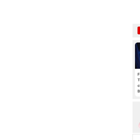
F
T
c
B