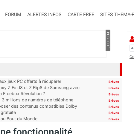
FORUM
ALERTES INFOS
CARTE FREE
SITES THÉMA-
PUBLICITÉ
Cr
x jeux PC offerts à récupérer
Brèves
laxy Z Fold8 et Z Flip8 de Samsung avec
Brèves
 la Freebox Révolution ?
Brèves
’à 3 millions de numéros de téléphone
Brèves
proposer des contenus compatibles Dolby
Brèves
gratuite
Brèves
t au Bout du Monde
Brèves
une fonctionnalité