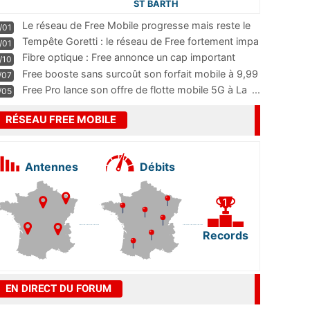
ST BARTH
Le réseau de Free Mobile progresse mais reste le
/01
m
...
Tempête Goretti : le réseau de Free fortement impa
/01
...
Fibre optique : Free annonce un cap important
/10
pass
...
Free booste sans surcoût son forfait mobile à 9,99
/07
...
Free Pro lance son offre de flotte mobile 5G à La
...
/05
RÉSEAU FREE MOBILE
Antennes
Débits
Records
EN DIRECT DU FORUM