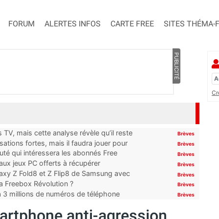
FORUM
ALERTES INFOS
CARTE FREE
SITES THÉMA-
PUBLICITÉ
Cr
TV, mais cette analyse révèle qu’il reste
Brèves
ations fortes, mais il faudra jouer pour
Brèves
uté qui intéressera les abonnés Free
Brèves
x jeux PC offerts à récupérer
Brèves
laxy Z Fold8 et Z Flip8 de Samsung avec
Brèves
 la Freebox Révolution ?
Brèves
’à 3 millions de numéros de téléphone
Brèves
martphone anti-agression