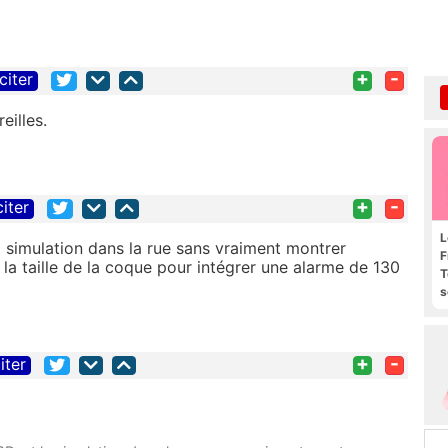
+
-
citer
eilles.
+
-
citer
L
a simulation dans la rue sans vraiment montrer
F
r la taille de la coque pour intégrer une alarme de 130
T
s
R
e
+
-
iter