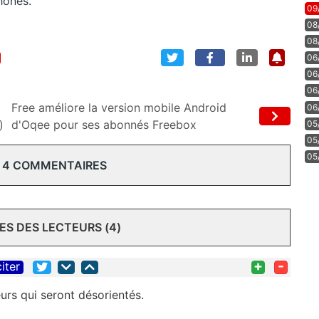
hones.
09
08
08
06
06
06
Free améliore la version mobile Android
06
)
d'Oqee pour ses abonnés Freebox
05
05
05
 4 COMMENTAIRES
S DES LECTEURS (4)
+
-
citer
eurs qui seront désorientés.