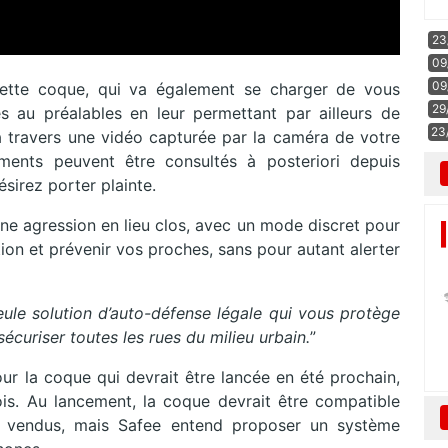
23
09
09
 cette coque, qui va également se charger de vous
29
és au préalables en leur permettant par ailleurs de
23
a travers une vidéo capturée par la caméra de votre
ments peuvent être consultés à posteriori depuis
ésirez porter plainte.
une agression en lieu clos, avec un mode discret pour
ction et prévenir vos proches, sans pour autant alerter
eule solution d’auto-défense légale qui vous protège
écuriser toutes les rues du milieu urbain.
”
our la coque qui devrait être lancée en été prochain,
is. Au lancement, la coque devrait être compatible
s vendus, mais Safee entend proposer un système