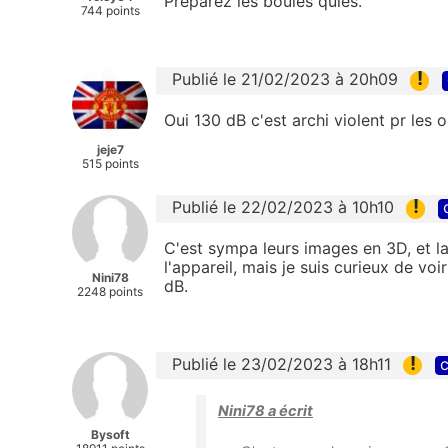
Préparez les boules quies.
744 points
!
Publié le 21/02/2023 à 20h09
Oui 130 dB c'est archi violent pr les or
jeje7
515 points
!
Publié le 22/02/2023 à 10h10
C'est sympa leurs images en 3D, et l
l'appareil, mais je suis curieux de voi
Nini78
dB.
2248 points
!
Publié le 23/02/2023 à 18h11
c
Nini78 a écrit
Bysoft