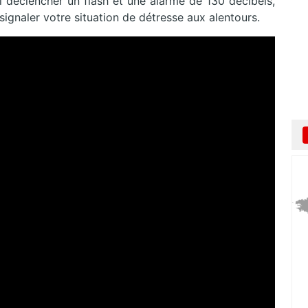
si déclencher un flash et une alarme de 130 décibels,
ignaler votre situation de détresse aux alentours.