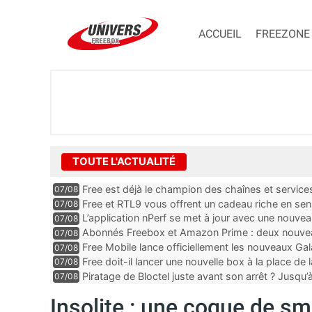
ACCUEIL
FREEZONE
TOUTE L'ACTUALITÉ
Free est déjà le champion des chaînes et services 
07/08
encore au moin...
Free et RTL9 vous offrent un cadeau riche en sens
07/08
l’obtenir
L’application nPerf se met à jour avec une nouvea
07/08
Mobile, Orange, SFR ...
Abonnés Freebox et Amazon Prime : deux nouveau
07/08
Free Mobile lance officiellement les nouveaux Ga
07/08
des promos et des cadeaux
Free doit-il lancer une nouvelle box à la place de
07/08
Piratage de Bloctel juste avant son arrêt ? Jusqu
07/08
auraient fuité
Insolite : une coque de s