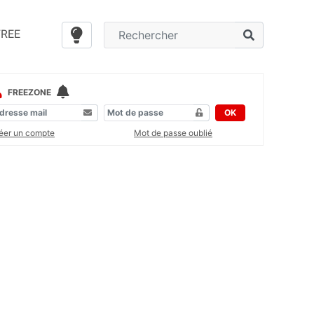
FREE
FREEZONE
OK
éer un compte
Mot de passe oublié