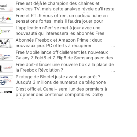
Free est déjà le champion des chaînes et
services TV, mais cette analyse révèle qu'il reste
encore au moins 141 ajouts possibles
...
Free et RTL9 vous offrent un cadeau riche en
sensations fortes, mais il faudra jouer pour
l'obtenir
...
L'application nPerf se met à jour avec une
nouveauté qui intéressera les abonnés Free
Mobile, Orange, SFR et Bouygues Telecom
...
Abonnés Freebox et Amazon Prime : deux
nouveaux jeux PC offerts à récupérer
...
Free Mobile lance officiellement les nouveaux
Galaxy Z Fold8 et Z Flip8 de Samsung avec des
promos et des cadeaux
...
Free doit-il lancer une nouvelle box à la place de
la Freebox Révolution ?
...
Piratage de Bloctel juste avant son arrêt ?
Jusqu'à 3 millions de numéros de téléphone
auraient fuité
...
C'est officiel, Canal+ sera l'un des premiers à
proposer des contenus compatibles Dolby
Vision 2
...