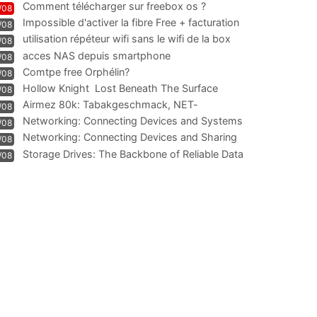
Comment télécharger sur freebox os ?
/08
Impossible d'activer la fibre Free + facturation
/08
résiliation
utilisation répéteur wifi sans le wifi de la box
/08
acces NAS depuis smartphone
/08
Comtpe free Orphélin?
/08
Hollow Knight  Lost Beneath The Surface
/08
Airmez 80k: Tabakgeschmack, NET-
/08
Technologie und Leistung im
Networking: Connecting Devices and Systems
/08
Networking: Connecting Devices and Sharing
/08
Information
Storage Drives: The Backbone of Reliable Data
/08
Management