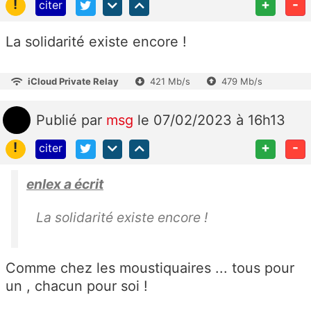
!
+
-
citer
La solidarité existe encore !
iCloud Private Relay
421 Mb/s
479 Mb/s
Publié
par
msg
le 07/02/2023 à 16h13
!
+
-
citer
enlex a écrit
La solidarité existe encore !
Comme chez les moustiquaires ... tous pour
un , chacun pour soi !