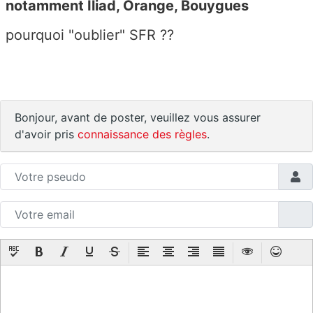
o
notamment Iliad, Orange, Bouygues
u
pourquoi "oublier" SFR ??
v
e
nt
n
ot
Bonjour, avant de poster, veuillez vous assurer
a
d'avoir pris
connaissance des règles
.
m
m
e
nt
Ili
a
d,
O
ra
n
g