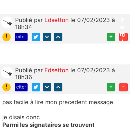
Publié
par
Edsetton
le 07/02/2023 à
P
18h34
ar
m
!
+
-
citer
i
le
s
si
g
Publié
par
Edsetton
le 07/02/2023 à
n
18h36
at
!
+
-
citer
ai
re
pas facile à lire mon precedent message.
s
s
je disais donc
e
tr
Parmi les signataires se trouvent