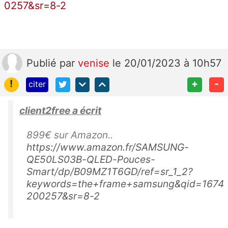
0257&sr=8-2
Publié
par
venise
le 20/01/2023 à 10h57
!
+
-
citer
client2free a écrit
899€ sur Amazon..
https://www.amazon.fr/SAMSUNG-
QE50LS03B-QLED-Pouces-
Smart/dp/B09MZ1T6GD/ref=sr_1_2?
keywords=the+frame+samsung&qid=1674
200257&sr=8-2