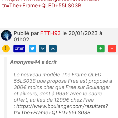
tr=The+Frame+QLED+55LS03B
Publié
par
FTTH93
le 20/01/2023 à
01h02
!
+
-
citer
Anonyme44 a écrit
Le nouveau modèle The Frame QLED
55LS03B que propose Free est proposé à
300€ moins cher que Free sur Boulanger
et ailleurs, dont à 999€ avec le cadre
offert, au lieu de 1299€ chez Free
:
https://www.boulanger.com/resultats?
tr=The+Frame+QLED+55LS03B