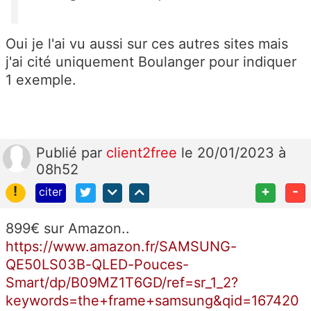
Oui je l'ai vu aussi sur ces autres sites mais
j'ai cité uniquement Boulanger pour indiquer
1 exemple.
Publié
par
client2free
le 20/01/2023 à
08h52
!
+
-
citer
899€ sur Amazon..
https://www.amazon.fr/SAMSUNG-
QE50LS03B-QLED-Pouces-
Smart/dp/B09MZ1T6GD/ref=sr_1_2?
keywords=the+frame+samsung&qid=167420