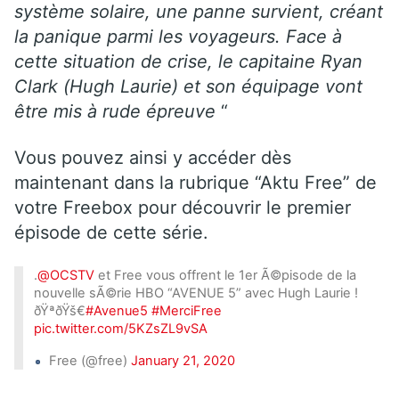
système solaire, une panne survient, créant
la panique parmi les voyageurs. Face à
cette situation de crise, le capitaine Ryan
Clark (Hugh Laurie) et son équipage vont
être mis à rude épreuve
“
Vous pouvez ainsi y accéder dès
maintenant dans la rubrique “Aktu Free” de
votre Freebox pour découvrir le premier
épisode de cette série.
.
@OCSTV
et Free vous offrent le 1er Ã©pisode de la
nouvelle sÃ©rie HBO “AVENUE 5” avec Hugh Laurie !
ðŸªðŸš€
#Avenue5
#MerciFree
pic.twitter.com/5KZsZL9vSA
Free (@free)
January 21, 2020