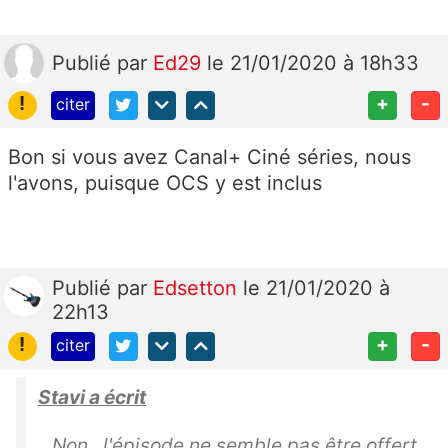
Publié
par
Ed29
le 21/01/2020 à 18h33
!
+
-
citer
Bon si vous avez Canal+ Ciné séries, nous
l'avons, puisque OCS y est inclus
Publié
par
Edsetton
le 21/01/2020 à
22h13
!
+
-
citer
Stavi a écrit
Non , l'épisode ne semble pas être offert