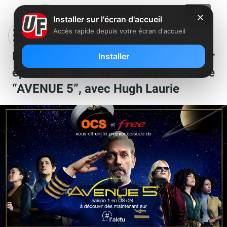
✕
Installer sur l'écran d'accueil
Accès rapide depuis votre écran d'accueil
Free et OCS vous offrent le premier
Installer
épisode de la nouvelle série
“AVENUE 5”, avec Hugh Laurie