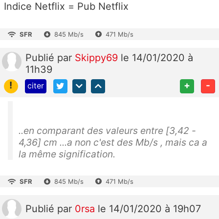
Indice Netflix = Pub Netflix
SFR
845 Mb/s
471 Mb/s
Publié
par
Skippy69
le 14/01/2020 à
11h39
!
+
-
citer
..en comparant des valeurs entre [3,42 -
4,36] cm ...a non c'est des
Mb/s , mais ca a
la même signification.
SFR
845 Mb/s
471 Mb/s
Publié
par
0rsa
le 14/01/2020 à 19h07