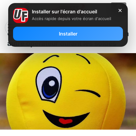
✕
Installer sur l'écran d'accueil
Accès rapide depuis votre écran d'accueil
Clin d’oeil : quand Free inspire un
Installer
autre opérateur durant les soldes