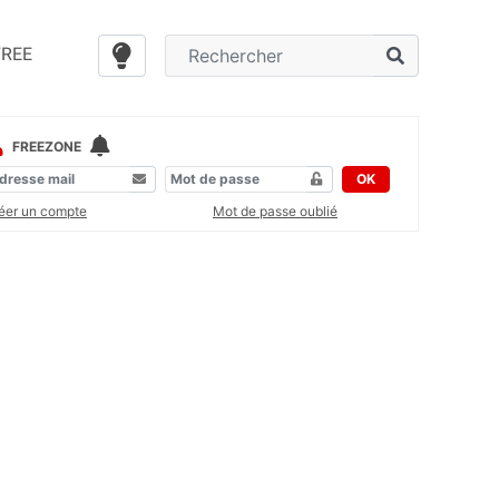
FREE
FREEZONE
OK
éer un compte
Mot de passe oublié