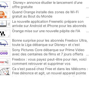
Disney+ annonce étudier le lancement d'une
offre gratuite
...
Quand Orange installe des zones de Wi-Fi
gratuit au Bout du Monde
...
La nouvelle application Freenetic prépare son
arrivée sur Android et iPhone pour les abonnés
Freebox, testez la
...
Orange mise sur une nouvelle pépite de l'IA
...
Bonne surprise pour les abonnés Freebox Ultra,
toute la Liga débarque sur Disney+ et c'est
inclus
...
Sony Pictures Core débarque sur Prime Video
avec des centaines de films et 7 jours offerts
...
Freebox : vous payez peut-être pour rien, voici
comment retrouver et supprimer vos
abonnements TV oubliés
...
Ca s'est passé chez Free et dans les télécoms :
Free dénonce et agit, un nouvel appareil pointe
le bout de son nez chez des abonnés Freebox...
...