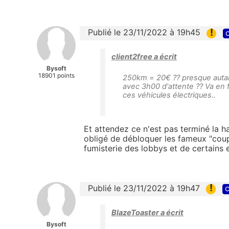
!
Publié le 23/11/2022 à 19h45
c
client2free a écrit
Bysoft
18901 points
250km = 20€ ?? presque autant
avec 3h00 d'attente ?? Va en fa
ces véhicules électriques..
Et attendez ce n'est pas terminé la h
obligé de débloquer les fameux "coups
fumisterie des lobbys et de certains
!
Publié le 23/11/2022 à 19h47
c
BlazeToaster a écrit
Bysoft