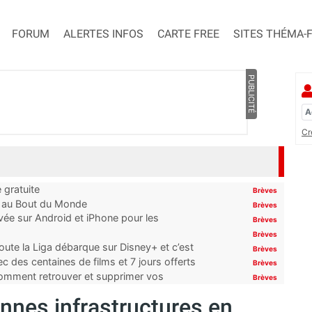
FORUM
ALERTES INFOS
CARTE FREE
SITES THÉMA-
PUBLICITÉ
Cr
 gratuite
Brèves
t au Bout du Monde
Brèves
ivée sur Android et iPhone pour les
Brèves
Brèves
oute la Liga débarque sur Disney+ et c’est
Brèves
 des centaines de films et 7 jours offerts
Brèves
 comment retrouver et supprimer vos
Brèves
ennes infrastructures en