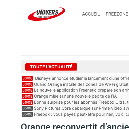
ACCUEIL
FREEZONE
TOUTE L'ACTUALITÉ
Disney+ annonce étudier le lancement d’une offre
06/08
Quand Orange installe des zones de Wi-Fi gratui
06/08
La nouvelle application Freenetic prépare son arr
06/08
abonnés Freebox, testez la
Orange mise sur une nouvelle pépite de l’IA
06/08
Bonne surprise pour les abonnés Freebox Ultra, t
06/08
inclus
Sony Pictures Core débarque sur Prime Video avec
05/08
Freebox : vous payez peut-être pour rien, voici
05/08
abonnements TV oubliés
Orange reconvertit d’anci