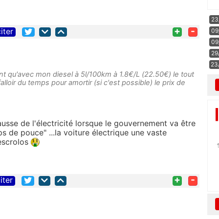
23
+
-
iter
09
09
29
23
 qu'avec mon diesel à 5l/100km à 1.8€/L (22.50€) le tout
lloir du temps pour amortir (si c'est possible) le prix de
ausse de l'électricité lorsque le gouvernement va être
 de pouce" ...la voiture électrique une vaste
 escrolos
+
-
iter