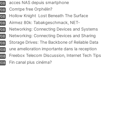
acces NAS depuis smartphone
/08
Comtpe free Orphélin?
/08
Hollow Knight  Lost Beneath The Surface
/08
Airmez 80k: Tabakgeschmack, NET-
/08
Technologie und Leistung im
Networking: Connecting Devices and Systems
/08
Networking: Connecting Devices and Sharing
/08
Information
Storage Drives: The Backbone of Reliable Data
/08
Management
une amelioration importante dans la reception
/08
WIFI
Freebox Telecom Discussion, Internet Tech Tips
/08
Communi
Fin canal plus cinéma?
/08