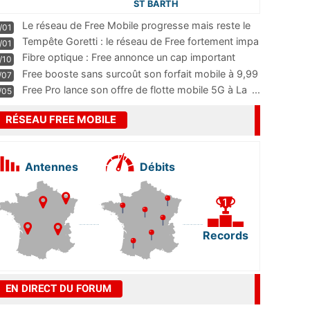
ST BARTH
Le réseau de Free Mobile progresse mais reste le
/01
m
...
Tempête Goretti : le réseau de Free fortement impa
/01
...
Fibre optique : Free annonce un cap important
/10
pass
...
Free booste sans surcoût son forfait mobile à 9,99
/07
...
Free Pro lance son offre de flotte mobile 5G à La
...
/05
RÉSEAU FREE MOBILE
Antennes
Débits
Records
EN DIRECT DU FORUM