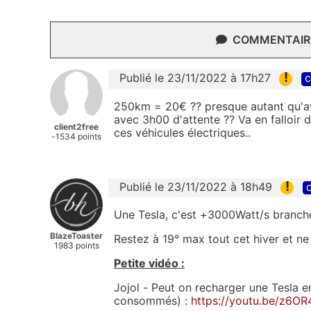
COMMENTAIRE
!
Publié le 23/11/2022 à 17h27
c
250km = 20€ ?? presque autant qu'av
avec 3h00 d'attente ?? Va en falloir d
client2free
ces véhicules électriques..
-1534 points
!
Publié le 23/11/2022 à 18h49
c
Une Tesla, c'est +3000Watt/s branché
BlazeToaster
Restez à 19° max tout cet hiver et ne
1983 points
Petite vidéo :
Jojol - Peut on recharger une Tesla 
consommés) :
https://youtu.be/z6O