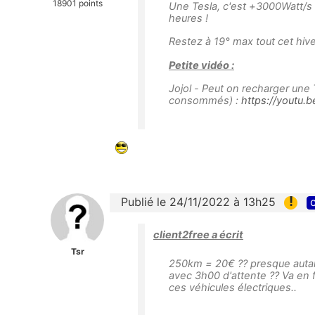
18901 points
Une Tesla, c'est +3000Watt/s 
heures !
Restez à 19° max tout cet hive
Petite vidéo :
Jojol - Peut on recharger une
consommés) :
https://youtu.
!
Publié le 24/11/2022 à 13h25
c
client2free a écrit
Tsr
250km = 20€ ?? presque autant
avec 3h00 d'attente ?? Va en fa
ces véhicules électriques..