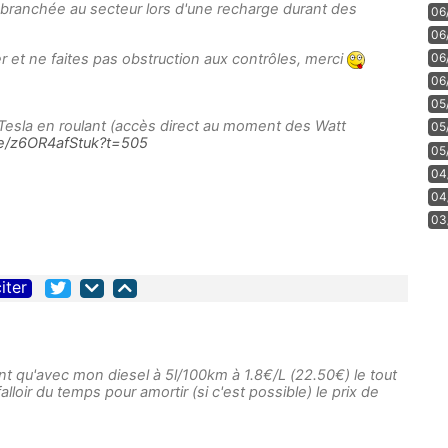
branchée au secteur lors d'une recharge durant des
06
06
r et ne faites pas obstruction aux contrôles, merci
06
06
05
 Tesla en roulant (accès direct au moment des Watt
05
be/z6OR4afStuk?t=505
05
04
04
03
iter
 qu'avec mon diesel à 5l/100km à 1.8€/L (22.50€) le tout
lloir du temps pour amortir (si c'est possible) le prix de