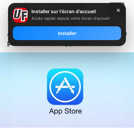
✕
Installer sur l'écran d'accueil
Accès rapide depuis votre écran d'accueil
Apple annonce encore plus de
Installer
publicités dans l’App Store