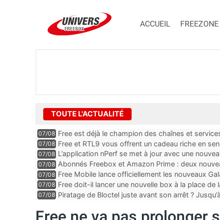
ACCUEIL
FREEZONE
TOUTE L'ACTUALITÉ
Free est déjà le champion des chaînes et services 
07/08
encore au moin...
Free et RTL9 vous offrent un cadeau riche en sens
07/08
l’obtenir
L’application nPerf se met à jour avec une nouvea
07/08
Mobile, Orange, SFR ...
Abonnés Freebox et Amazon Prime : deux nouveau
07/08
Free Mobile lance officiellement les nouveaux Ga
07/08
des promos et des cadeaux
Free doit-il lancer une nouvelle box à la place de
07/08
Piratage de Bloctel juste avant son arrêt ? Jusqu
07/08
auraient fuité
Free ne va pas prolonger 