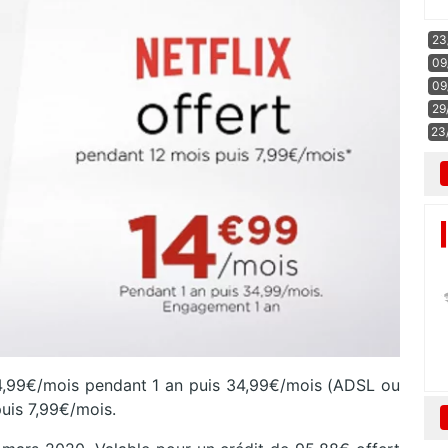
23
09
09
29
23
14,99€/mois pendant 1 an puis 34,99€/mois (ADSL ou
puis 7,99€/mois.