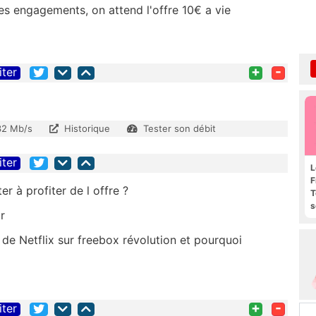
des engagements, on attend l'offre 10€ a vie
+
-
iter
32 Mb/s
Historique
Tester son débit
iter
L
F
r à profiter de l offre ?
T
s
r
R
e
 de Netflix
sur freebox révolution et pourquoi
+
-
iter