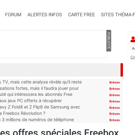
FORUM
ALERTES INFOS
CARTE FREE
SITES THÉMA-
PUBLICITÉ
Cr
TV, mais cette analyse révèle qu’il reste
Brèves
ations fortes, mais il faudra jouer pour
Brèves
uté qui intéressera les abonnés Free
Brèves
x jeux PC offerts à récupérer
Brèves
laxy Z Fold8 et Z Flip8 de Samsung avec
Brèves
 la Freebox Révolution ?
Brèves
’à 3 millions de numéros de téléphone
Brèves
ses offres spéciales Freebox