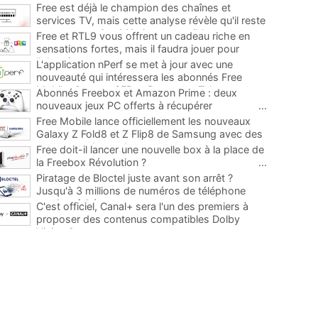
Free est déjà le champion des chaînes et
services TV, mais cette analyse révèle qu'il reste
encore au moins 141 ajouts possibles
...
Free et RTL9 vous offrent un cadeau riche en
sensations fortes, mais il faudra jouer pour
l'obtenir
...
L'application nPerf se met à jour avec une
nouveauté qui intéressera les abonnés Free
Mobile, Orange, SFR et Bouygues Telecom
...
Abonnés Freebox et Amazon Prime : deux
nouveaux jeux PC offerts à récupérer
...
Free Mobile lance officiellement les nouveaux
Galaxy Z Fold8 et Z Flip8 de Samsung avec des
promos et des cadeaux
...
Free doit-il lancer une nouvelle box à la place de
la Freebox Révolution ?
...
Piratage de Bloctel juste avant son arrêt ?
Jusqu'à 3 millions de numéros de téléphone
auraient fuité
...
C'est officiel, Canal+ sera l'un des premiers à
proposer des contenus compatibles Dolby
Vision 2
...