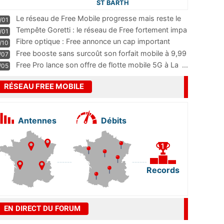
ST BARTH
Le réseau de Free Mobile progresse mais reste le
/01
m
...
Tempête Goretti : le réseau de Free fortement impa
/01
...
Fibre optique : Free annonce un cap important
/10
pass
...
Free booste sans surcoût son forfait mobile à 9,99
/07
...
Free Pro lance son offre de flotte mobile 5G à La
...
/05
RÉSEAU FREE MOBILE
Antennes
Débits
Records
EN DIRECT DU FORUM