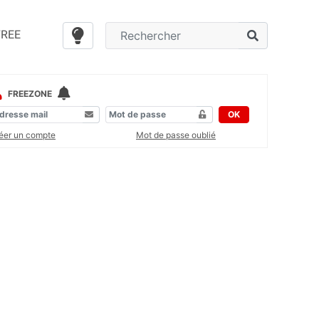
FREE
FREEZONE
OK
éer un compte
Mot de passe oublié