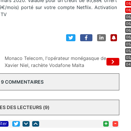
 10 mars 2020. Valable pour un crédit de 95,88€ offert
08
99€/mois) porté sur votre compte Netflix. Activation
08
 TV
06
06
06
06
05
05
Monaco Telecom, l'opérateur monégasque de
05
04
Xavier Niel, rachète Vodafone Malta
 9 COMMENTAIRES
S DES LECTEURS (9)
+
-
iter