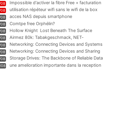
Impossible d'activer la fibre Free + facturation
/08
résiliation
utilisation répéteur wifi sans le wifi de la box
/08
acces NAS depuis smartphone
/08
Comtpe free Orphélin?
/08
Hollow Knight  Lost Beneath The Surface
/08
Airmez 80k: Tabakgeschmack, NET-
/08
Technologie und Leistung im
Networking: Connecting Devices and Systems
/08
Networking: Connecting Devices and Sharing
/08
Information
Storage Drives: The Backbone of Reliable Data
/08
Management
une amelioration importante dans la reception
/08
WIFI