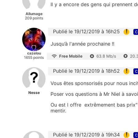
Il y a encore des gens qui prennent 
Allumage
209 points
!
Publié le 19/12/2019 à 16h25
c
Jusqu’à l'année prochaine !!
cazelou
Free Mobile
63.8 Mb/s
20.
1655 points
!
Publié le 19/12/2019 à 18h52
c
Vous êtes sponsorisés pour nous incite
Nesse
Poser vos questions à Mr Niel à savoi
Ou est l offre
extrêmement bas prix"
mentir.
!
Publié le 19/12/2019 à 19h34
c