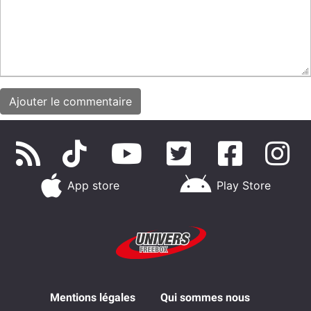
App store
Play Store
Mentions légales
Qui sommes nous