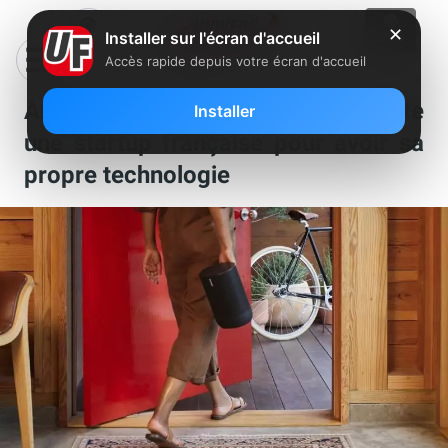
✕
Installer sur l'écran d'accueil
Accès rapide depuis votre écran d'accueil
Assistants vocaux : Sonos rachète
Installer
une startup française pour avoir sa
propre technologie