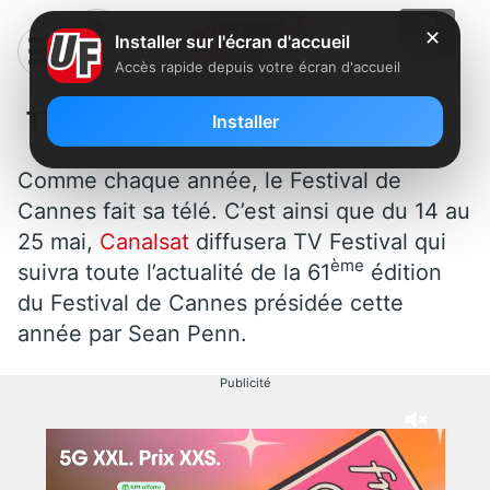
✕
Installer sur l'écran d'accueil
Accès rapide depuis votre écran d'accueil
TV Festival débarque le 14 mai
Installer
Comme chaque année, le Festival de
Cannes fait sa télé. C’est ainsi que du 14 au
25 mai,
Canalsat
diffusera TV Festival qui
ème
suivra toute l’actualité de la 61
édition
du Festival de Cannes présidée cette
année par Sean Penn.
Publicité