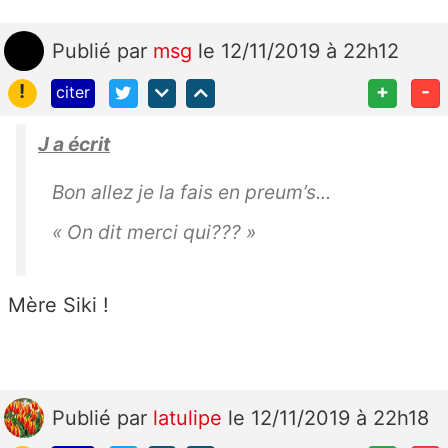
Publié
par
msg
le 12/11/2019 à 22h12
!
+
-
citer
J a écrit
Bon allez je la fais en preum’s...
« On dit merci qui??? »
Mère Siki !
Publié
par
latulipe
le 12/11/2019 à 22h18