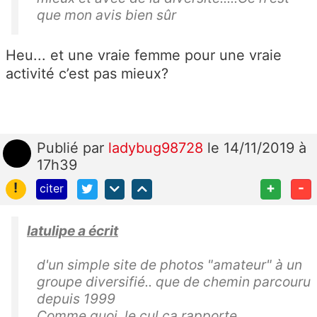
que mon avis bien sûr
Heu... et une vraie femme pour une vraie
activité c’est pas mieux?
Publié
par
ladybug98728
le 14/11/2019 à
17h39
!
+
-
citer
latulipe a écrit
d'un simple site de photos "amateur" à un
groupe diversifié.. que de chemin parcouru
depuis 1999
Comme quoi, le cul ça rapporte