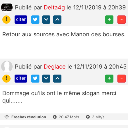
Publié
par
Delta4g
le 12/11/2019 à 20h39
!
+
-
citer
Retour aux sources avec Manon des bourses.
Publié
par
Deglace
le 12/11/2019 à 20h45
!
+
-
citer
Dommage qu'ils ont le même slogan merci
qui.......
Freebox révolution
20.47 Mb/s
3 Mb/s