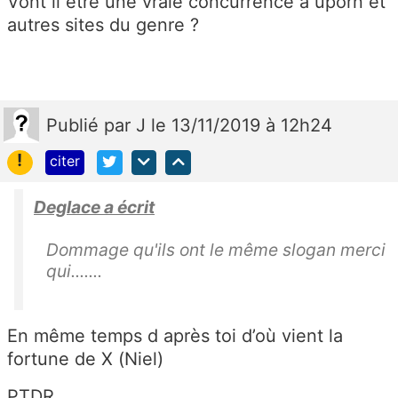
Vont il être une vraie concurrence à uporn et
autres sites du genre ?
Publié
par
J
le 13/11/2019 à 12h24
!
citer
Deglace a écrit
Dommage qu'ils ont le même slogan merci
qui.......
En même temps d après toi d’où vient la
fortune de X (Niel)
PTDR