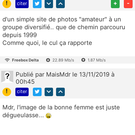
!
+
-
citer
d'un simple site de photos "amateur" à un
groupe diversifié.. que de chemin parcouru
depuis 1999
Comme quoi, le cul ça rapporte
Freebox Delta
22.89 Mb/s
1.87 Mb/s
Publié
par
MaisMdr
le 13/11/2019 à
00h45
!
citer
Mdr, l'image de la bonne femme est juste
dégueulasse...