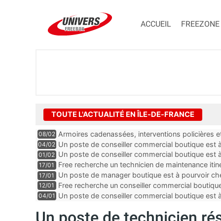
ACCUEIL
FREEZONE
TOUTE L'ACTUALITÉ EN ÎLE-DE-FRANCE
Armoires cadenassées, interventions policières et
08/02
de la fibre ne peuvent plus durer
Un poste de conseiller commercial boutique est à 
04/02
département du Val-de-Marne
Un poste de conseiller commercial boutique est à
01/02
département du Val-de-Marne
Free recherche un technicien de maintenance itin
17/01
Un poste de manager boutique est à pourvoir che
17/01
Seine-Saint-Denis
Free recherche un conseiller commercial boutique
12/01
et-Marne
Un poste de conseiller commercial boutique est à
04/01
dans les Yvelines
Un poste de technicien ré