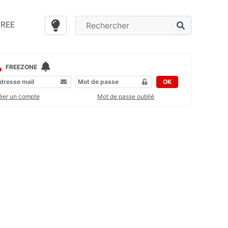
FREE
FREEZONE
OK
éer un compte
Mot de passe oublié