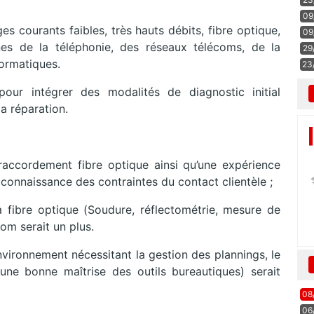
09
s courants faibles, très hauts débits, fibre optique,
09
nes de la téléphonie, des réseaux télécoms, de la
29
formatiques.
23
ur intégrer des modalités de diagnostic initial
 la réparation.
n raccordement fibre optique ainsi qu’une expérience
onnaissance des contraintes du contact clientèle ;
fibre optique (Soudure, réflectométrie, mesure de
com serait un plus.
nvironnement nécessitant la gestion des plannings, le
 une bonne maîtrise des outils bureautiques) serait
08
06