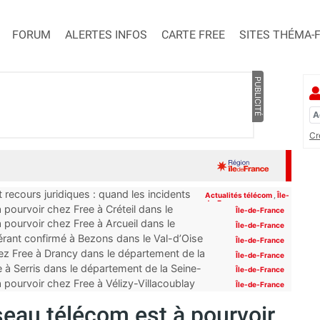
FORUM
ALERTES INFOS
CARTE FREE
SITES THÉMA-
PUBLICITÉ
Cr
 recours juridiques : quand les incidents
Actualités télécom
,
Île-
de-France
pourvoir chez Free à Créteil dans le
Île-de-France
 pourvoir chez Free à Arcueil dans le
Île-de-France
érant confirmé à Bezons dans le Val-d’Oise
Île-de-France
z Free à Drancy dans le département de la
Île-de-France
 à Serris dans le département de la Seine-
Île-de-France
 pourvoir chez Free à Vélizy-Villacoublay
Île-de-France
seau télécom est à pourvoir