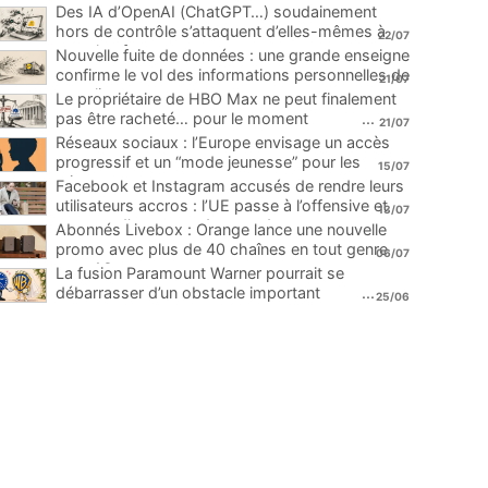
Des IA d’OpenAI (ChatGPT…) soudainement
hors de contrôle s’attaquent d’elles-mêmes à
22/07
une plateforme
...
Nouvelle fuite de données : une grande enseigne
confirme le vol des informations personnelles de
21/07
ses clients
...
Le propriétaire de HBO Max ne peut finalement
pas être racheté… pour le moment
...
21/07
Réseaux sociaux : l’Europe envisage un accès
progressif et un “mode jeunesse” pour les
15/07
mineurs
...
Facebook et Instagram accusés de rendre leurs
utilisateurs accros : l’UE passe à l’offensive et
13/07
menace d’une amende record
...
Abonnés Livebox : Orange lance une nouvelle
promo avec plus de 40 chaînes en tout genre
06/07
pour 1€
...
La fusion Paramount Warner pourrait se
débarrasser d’un obstacle important
...
25/06