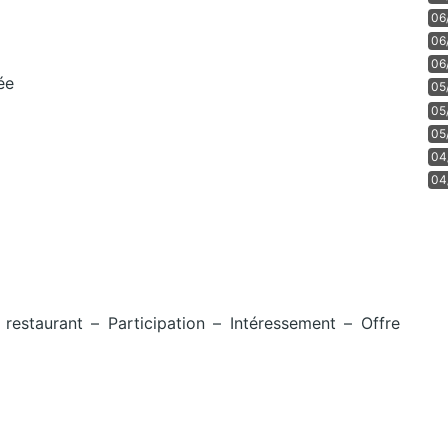
06
06
06
ée
05
05
05
04
04
restaurant – Participation – Intéressement – Offre