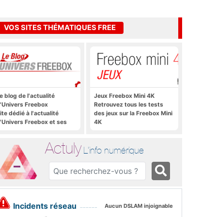
VOS SITES THÉMATIQUES FREE
e blog de l'actualité
Jeux Freebox Mini 4K
'Univers Freebox
Retrouvez tous les tests
ite dédié à l'actualité
des jeux sur la Freebox Mini
'Univers Freebox et ses
4K
pplications mobiles, aux
orums, aux sites
Actuly
hématiques Actuly, à
L'info numérique
reezone, etc.
Incidents réseau
Aucun DSLAM injoignable