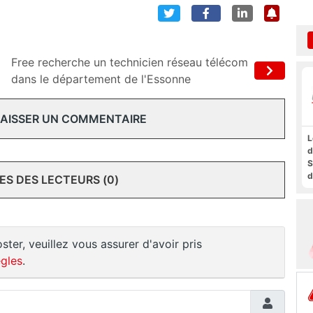
Free recherche un technicien réseau télécom
dans le département de l'Essonne
 LAISSER UN COMMENTAIRE
L
d
S
d
S DES LECTEURS (0)
a
f
t
F
ster, veuillez vous assurer d'avoir pris
gles
.