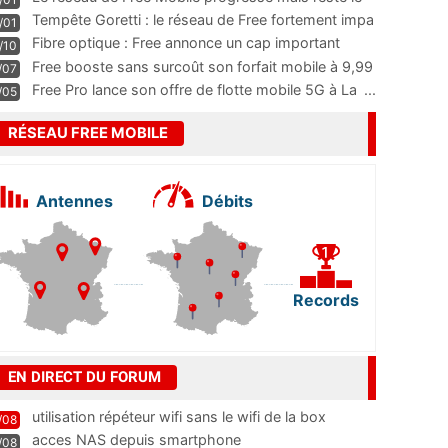
m
...
Tempête Goretti : le réseau de Free fortement impa
/01
...
Fibre optique : Free annonce un cap important
/10
pass
...
Free booste sans surcoût son forfait mobile à 9,99
/07
...
Free Pro lance son offre de flotte mobile 5G à La
...
/05
RÉSEAU FREE MOBILE
Antennes
Débits
Records
EN DIRECT DU FORUM
utilisation répéteur wifi sans le wifi de la box
/08
acces NAS depuis smartphone
/08