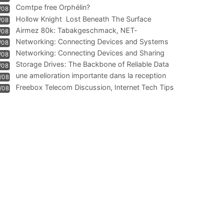
Comtpe free Orphélin?
/08
Hollow Knight  Lost Beneath The Surface
/08
Airmez 80k: Tabakgeschmack, NET-
/08
Technologie und Leistung im
Networking: Connecting Devices and Systems
/08
Networking: Connecting Devices and Sharing
/08
Information
Storage Drives: The Backbone of Reliable Data
/08
Management
une amelioration importante dans la reception
/08
WIFI
Freebox Telecom Discussion, Internet Tech Tips
/08
Communi