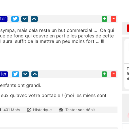
+
-
iter
sympa, mais cela reste un but commercial ... Ce qui
e de fond qui couvre en partie les paroles de cette
aurai suffit de la mettre un peu moins fort ... !!!
T
+
-
iter
R
d
enfants ont grandi.
 eux qu'avec votre portable ! (moi les miens sont
401 Mb/s
Historique
Tester son débit