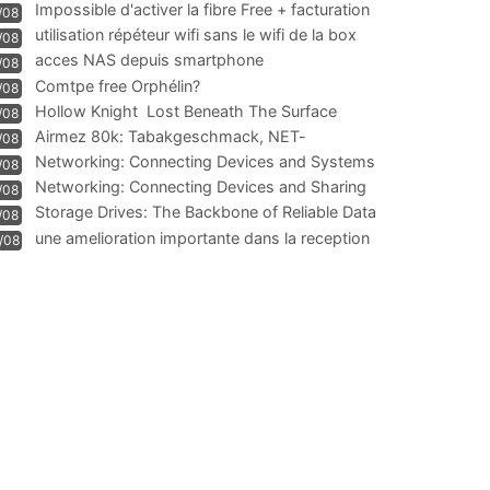
Impossible d'activer la fibre Free + facturation
/08
résiliation
utilisation répéteur wifi sans le wifi de la box
/08
acces NAS depuis smartphone
/08
Comtpe free Orphélin?
/08
Hollow Knight  Lost Beneath The Surface
/08
Airmez 80k: Tabakgeschmack, NET-
/08
Technologie und Leistung im
Networking: Connecting Devices and Systems
/08
Networking: Connecting Devices and Sharing
/08
Information
Storage Drives: The Backbone of Reliable Data
/08
Management
une amelioration importante dans la reception
/08
WIFI