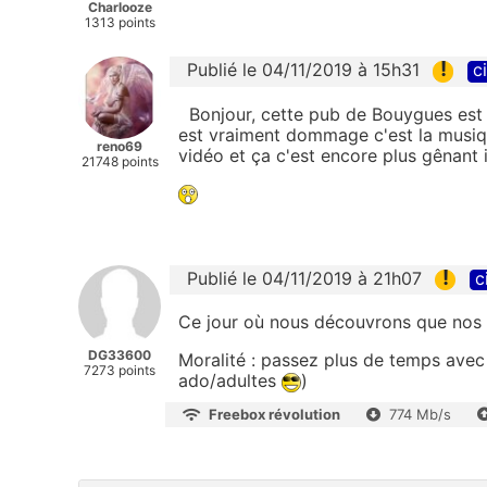
Charlooze
1313 points
!
Publié le 04/11/2019 à 15h31
c
Bonjour, cette pub de Bouygues est 
est vraiment dommage c'est la musiqu
reno69
vidéo et ça c'est encore plus gênant il 
21748 points
!
Publié le 04/11/2019 à 21h07
c
Ce jour où nous découvrons que nos 
DG33600
Moralité : passez plus de temps avec
7273 points
ado/adultes
)
Freebox révolution
774 Mb/s