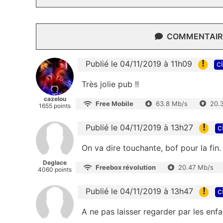
COMMENTAIRE
!
Publié le 04/11/2019 à 11h09
c
Très jolie pub !!
cazelou
Free Mobile
63.8 Mb/s
20.
1655 points
!
Publié le 04/11/2019 à 13h27
c
On va dire touchante, bof pour la fin
Deglace
Freebox révolution
20.47 Mb/s
4060 points
!
Publié le 04/11/2019 à 13h47
c
A ne pas laisser regarder par les enfa