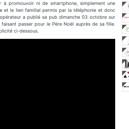
er à promouvoir ni de smartphone, simplement une
 et le lien familial permis par la téléphonie et donc
opérateur a publié sa pub dimanche 03 octobre sur
faisant passer pour le Père Noël auprès de sa fille.
licité ci-dessous.