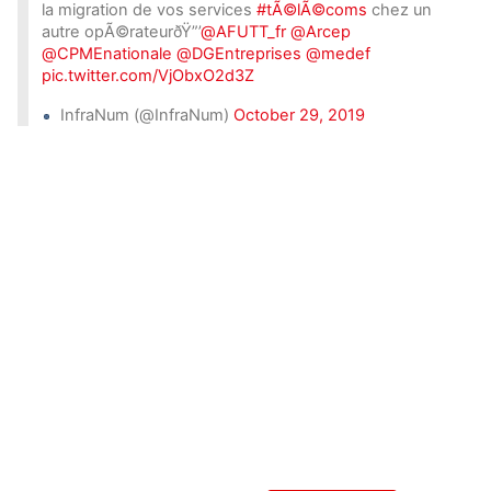
la migration de vos services
#tÃ©lÃ©coms
chez un
autre opÃ©rateurðŸ”’
@AFUTT_fr
@Arcep
@CPMEnationale
@DGEntreprises
@medef
pic.twitter.com/VjObxO2d3Z
InfraNum (@InfraNum)
October 29, 2019