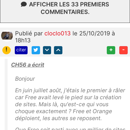
AFFICHER LES 33 PREMIERS
COMMENTAIRES.
Publié
par
cloclo013
le 25/10/2019 à
18h13
!
+
-
citer
CH56 a écrit
Bonjour
En juin juillet août, j'étais le premier à râler
car Free avait levé le pied sur la création
de sites. Mais là, qu'est-ce qui vous
choque exactement ? Free et Orange
déploient, les autres se reposent.
Que Free soit parti avec un millier de sites