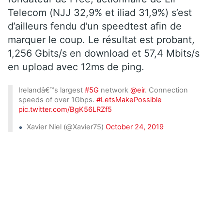
Telecom (NJJ 32,9% et iliad 31,9%) s’est
d’ailleurs fendu d’un speedtest afin de
marquer le coup. Le résultat est probant,
1,256 Gbits/s en download et 57,4 Mbits/s
en upload avec 12ms de ping.
Irelandâ€™s largest
#5G
network
@eir
. Connection
speeds of over 1Gbps.
#LetsMakePossible
pic.twitter.com/BgK56LRZf5
Xavier Niel (@Xavier75)
October 24, 2019