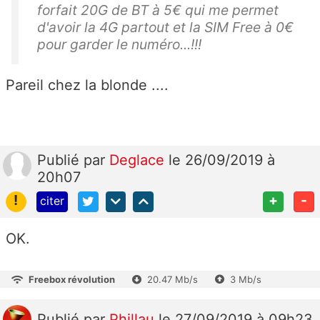
forfait 20G de BT à 5€ qui me permet
d'avoir la 4G partout et la SIM Free à 0€
pour garder le numéro...!!!
Pareil chez la blonde ....
Publié
par
Deglace
le 26/09/2019 à
20h07
!
+
-
citer
OK.
Freebox révolution
20.47 Mb/s
3 Mb/s
Publié
par
Phillau
le 27/09/2019 à 09h23