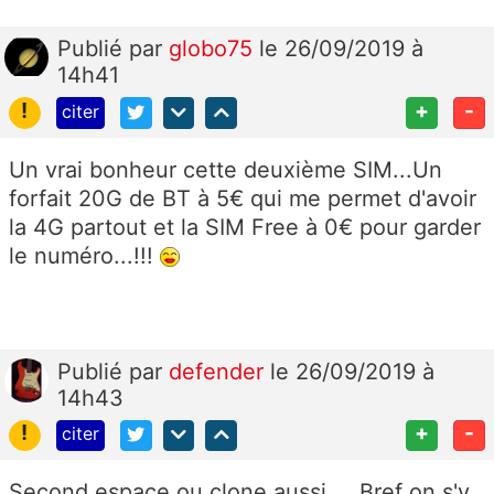
Publié
par
globo75
le 26/09/2019 à
14h41
!
+
-
citer
Un vrai bonheur cette deuxième SIM...Un
forfait 20G de BT à 5€ qui me permet d'avoir
la 4G partout et la SIM Free à 0€ pour garder
le numéro...!!!
Publié
par
defender
le 26/09/2019 à
14h43
!
+
-
citer
Second espace ou clone aussi ... Bref on s'y