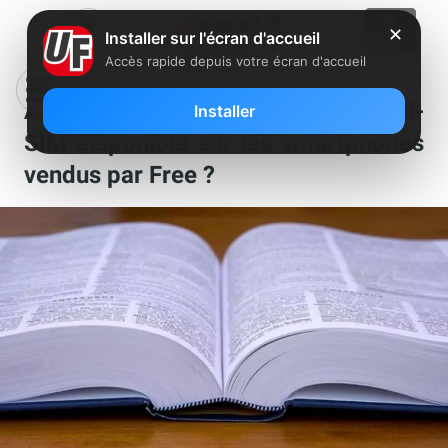
✕
Installer sur l'écran d'accueil
Accès rapide depuis votre écran d'accueil
À quoi sert la caractéristique dual-
Installer
SIM disponible sur les smartphones
vendus par Free ?