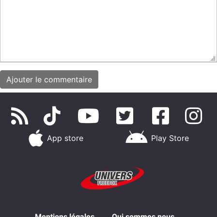
App store
Play Store
Mentions légales
Qui sommes nous