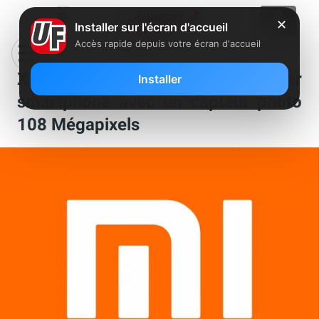
✕
Installer sur l'écran d'accueil
Accès rapide depuis votre écran d'accueil
Xiaomi Mi Mix Alpha : le premier
Installer
smartphone avec un capteur photo
108 Mégapixels