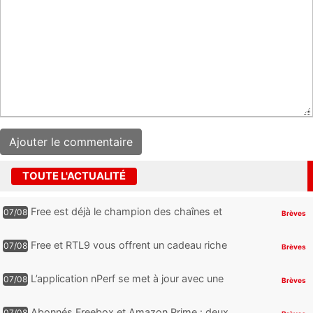
TOUTE L'ACTUALITÉ
Free est déjà le champion des chaînes et
07/08
Brèves
services TV, mais cette analyse révèle qu’il
reste encore au moin...
Free et RTL9 vous offrent un cadeau riche
07/08
Brèves
en sensations fortes, mais il faudra jouer
pour l’obtenir
L’application nPerf se met à jour avec une
07/08
Brèves
nouveauté qui intéressera les abonnés
Free Mobile, Orange, SFR ...
Abonnés Freebox et Amazon Prime : deux
07/08