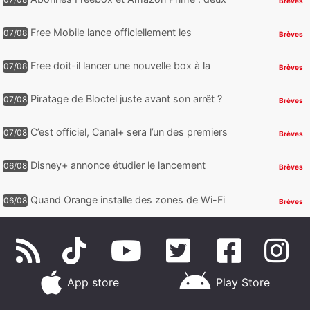
Brèves
nouveaux jeux PC offerts à récupérer
Free Mobile lance officiellement les
07/08
Brèves
nouveaux Galaxy Z Fold8 et Z Flip8 de
Samsung avec des promos et des
Free doit-il lancer une nouvelle box à la
07/08
Brèves
cadeaux
place de la Freebox Révolution ?
Piratage de Bloctel juste avant son arrêt ?
07/08
Brèves
Jusqu’à 3 millions de numéros de
téléphone auraient fuité
C’est officiel, Canal+ sera l’un des premiers
07/08
Brèves
à proposer des contenus compatibles
Dolby Vision 2
Disney+ annonce étudier le lancement
06/08
Brèves
d’une offre gratuite
Quand Orange installe des zones de Wi-Fi
06/08
Brèves
gratuit au Bout du Monde
App store
Play Store