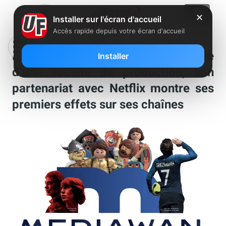
✕
Installer sur l'écran d'accueil
Accès rapide depuis votre écran d'accueil
Mediawan (Xavier Niel) s’empare
Installer
d’une société de production, son
partenariat avec Netflix montre ses
premiers effets sur ses chaînes