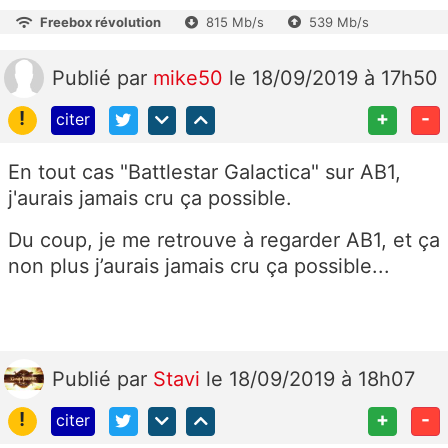
Freebox révolution
815 Mb/s
539 Mb/s
Publié
par
mike50
le 18/09/2019 à 17h50
!
+
-
citer
En tout cas "Battlestar Galactica" sur AB1,
j'aurais jamais cru ça possible.
Du coup, je me retrouve à regarder AB1, et ça
non plus j’aurais jamais cru ça possible...
Publié
par
Stavi
le 18/09/2019 à 18h07
!
+
-
citer