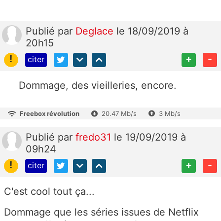
Publié
par
Deglace
le 18/09/2019 à
20h15
!
+
-
citer
Dommage, des vieilleries, encore.
Freebox révolution
20.47 Mb/s
3 Mb/s
Publié
par
fredo31
le 19/09/2019 à
09h24
!
+
-
citer
C'est cool tout ça...
Dommage que les séries issues de Netflix