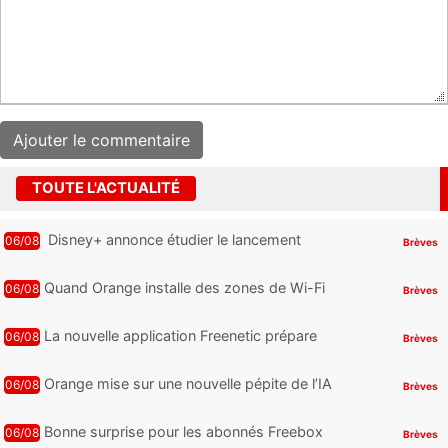
TOUTE L'ACTUALITÉ
Disney+ annonce étudier le lancement
06/08
Brèves
d’une offre gratuite
Quand Orange installe des zones de Wi-Fi
06/08
Brèves
gratuit au Bout du Monde
La nouvelle application Freenetic prépare
06/08
Brèves
son arrivée sur Android et iPhone pour les
abonnés Freebox, testez la
Orange mise sur une nouvelle pépite de l’IA
06/08
Brèves
Bonne surprise pour les abonnés Freebox
06/08
Brèves