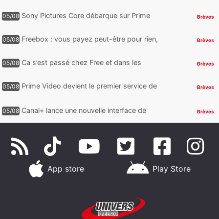
Ultra, toute la Liga débarque sur Disney+
et c’est inclus
Sony Pictures Core débarque sur Prime
05/08
Brèves
Video avec des centaines de films et 7
jours offerts
Freebox : vous payez peut-être pour rien,
05/08
Brèves
voici comment retrouver et supprimer vos
abonnements TV oubliés
Ca s’est passé chez Free et dans les
05/08
Brèves
télécoms : Free dénonce et agit, un nouvel
appareil pointe le bout de...
Prime Video devient le premier service de
05/08
Brèves
streaming à franchir un nouveau cap en
HDR avec ce lancement
Canal+ lance une nouvelle interface de
05/08
Brèves
navigation sur iOS
App store
Play Store