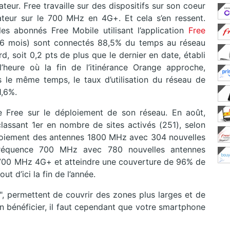
teur. Free travaille sur des dispositifs sur son coeur
teur sur le 700 MHz en 4G+. Et cela s’en ressent.
les abonnés Free Mobile utilisant l’application
Free
 6 mois) sont connectés 88,5% du temps au réseau
, soit 0,2 pts de plus que le dernier en date, établi
heure où la fin de l’itinérance Orange approche,
s le même temps, le taux d’utilisation du réseau de
1,6%.
de Free sur le déploiement de son réseau. En août,
classant 1er en nombre de sites activés (251), selon
éploiement des antennes 1800 MHz avec 304 nouvelles
 fréquence 700 MHz avec 780 nouvelles antennes
en 700 MHz 4G+ et atteindre une couverture de 96% de
t d’ici la fin de l’année.
", permettent de couvrir des zones plus larges et de
en bénéficier, il faut cependant que votre smartphone