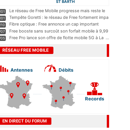
ST BARTH
Le réseau de Free Mobile progresse mais reste le
/01
m
...
Tempête Goretti : le réseau de Free fortement impa
/01
...
Fibre optique : Free annonce un cap important
/10
pass
...
Free booste sans surcoût son forfait mobile à 9,99
/07
...
Free Pro lance son offre de flotte mobile 5G à La
...
/05
RÉSEAU FREE MOBILE
Antennes
Débits
Records
EN DIRECT DU FORUM