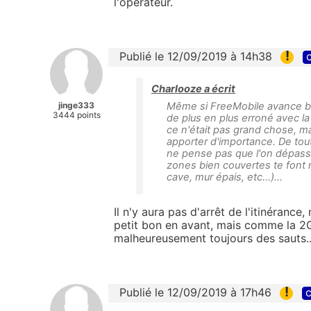
l'opérateur.
!
Publié le 12/09/2019 à 14h38
c
Charlooze a écrit
jinge333
Même si FreeMobile avance bien
3444 points
de plus en plus erroné avec la 
ce n'était pas grand chose, ma
apporter d'importance. De toute 
ne pense pas que l'on dépasse
zones bien couvertes te font m
cave, mur épais, etc...)...
Il n'y aura pas d'arrêt de l'itinérance
petit bon en avant, mais comme la 2G 
malheureusement toujours des sauts..
!
Publié le 12/09/2019 à 17h46
c