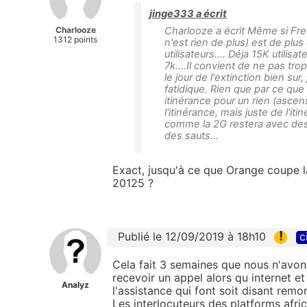
jinge333 a écrit
Charlooze
Charlooze a écrit Même si Fre
1312 points
n'est rien de plus) est de plu
utilisateurs.... Déja 15K utili
7k....Il convient de ne pas tro
le jour de l'extinction bien s
fatidique. Rien que par ce qu
itinérance pour un rien (ascense
l'itinérance, mais juste de l'i
comme la 2G restera avec des 
des sauts...
Exact, jusqu'à ce que Orange coupe la
20125 ?
!
Publié le 12/09/2019 à 18h10
c
Cela fait 3 semaines que nous n'avo
recevoir un appel alors qu internet et 
Analyz
l'assistance qui font soit disant rem
Les interlocuteurs des platforms afri