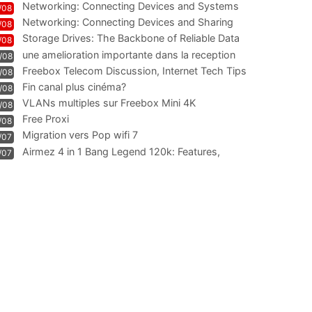
Networking: Connecting Devices and Systems
/08
Networking: Connecting Devices and Sharing
/08
Information
Storage Drives: The Backbone of Reliable Data
/08
Management
une amelioration importante dans la reception
/08
WIFI
Freebox Telecom Discussion, Internet Tech Tips
/08
Communi
Fin canal plus cinéma?
/08
VLANs multiples sur Freebox Mini 4K
/08
Free Proxi
/08
Migration vers Pop wifi 7
/07
Airmez 4 in 1 Bang Legend 120k: Features,
/07
Geschmack