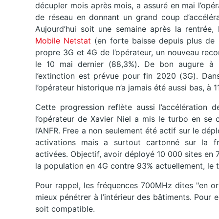
décupler mois après mois, a assuré en mai l’opéra
de réseau en donnant un grand coup d’accéléra
Aujourd’hui soit une semaine après la rentrée, 
Mobile Netstat
(en forte baisse depuis plus de
propre 3G et 4G de l’opérateur, un nouveau record
le 10 mai dernier (88,3%). De bon augure à l’
l’extinction est prévue pour fin 2020 (3G). Dan
l’opérateur historique n’a jamais été aussi bas, à 1
Cette progression reflète aussi l’accélération 
l’opérateur de Xavier Niel a mis le turbo en se 
l’ANFR. Free a non seulement été actif sur le d
activations mais a surtout cartonné sur la
activées. Objectif, avoir déployé 10 000 sites 
la population en 4G contre 93% actuellement, le tou
Pour rappel, les fréquences 700MHz dites "en or
mieux pénétrer à l’intérieur des bâtiments. Pour 
soit compatible.