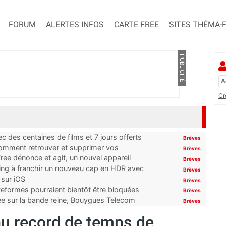
FORUM
ALERTES INFOS
CARTE FREE
SITES THÉMA-
PUBLICITÉ
Cr
 des centaines de films et 7 jours offerts
Brèves
 comment retrouver et supprimer vos
Brèves
ree dénonce et agit, un nouvel appareil
Brèves
ming à franchir un nouveau cap en HDR avec
Brèves
 sur iOS
Brèves
ateformes pourraient bientôt être bloquées
Brèves
tée sur la bande reine, Bouygues Telecom
Brèves
au record de temps de