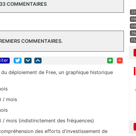
 33 COMMENTAIRES
23
09
09
29
23
PREMIERS COMMENTAIRES.
+
-
iter
de du déploiement de Free, un graphique historique
mois
G / mois
mois
 / mois (indistinctement des fréquences)
 compréhension des efforts d'investissement de