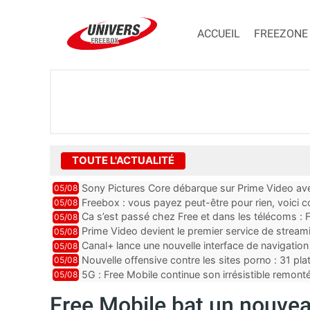
ACCUEIL
FREEZONE
TOUTE L'ACTUALITÉ
Sony Pictures Core débarque sur Prime Video avec
05/08
Freebox : vous payez peut-être pour rien, voici
05/08
abonnements TV oubliés
Ca s’est passé chez Free et dans les télécoms : F
05/08
pointe le bout de...
Prime Video devient le premier service de strea
05/08
ce lancement
Canal+ lance une nouvelle interface de navigation
05/08
Nouvelle offensive contre les sites porno : 31 pl
05/08
par Orange, Free, SF...
5G : Free Mobile continue son irrésistible remon
05/08
plus que jamais sous pr...
Free Mobile bat un nouve