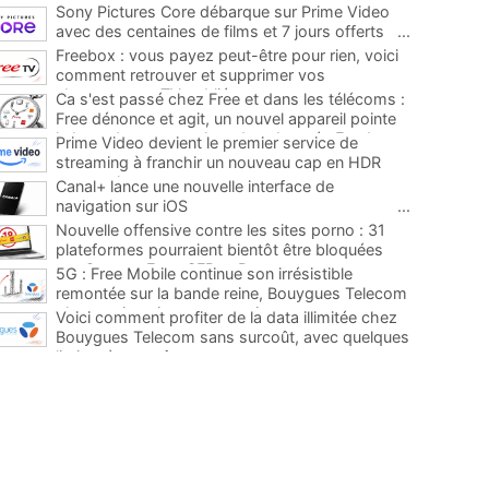
Sony Pictures Core débarque sur Prime Video
avec des centaines de films et 7 jours offerts
...
Freebox : vous payez peut-être pour rien, voici
comment retrouver et supprimer vos
abonnements TV oubliés
...
Ca s'est passé chez Free et dans les télécoms :
Free dénonce et agit, un nouvel appareil pointe
le bout de son nez chez des abonnés Freebox...
Prime Video devient le premier service de
...
streaming à franchir un nouveau cap en HDR
avec ce lancement
...
Canal+ lance une nouvelle interface de
navigation sur iOS
...
Nouvelle offensive contre les sites porno : 31
plateformes pourraient bientôt être bloquées
par Orange, Free, SFR et Bouygues
...
5G : Free Mobile continue son irrésistible
remontée sur la bande reine, Bouygues Telecom
plus que jamais sous pression
...
Voici comment profiter de la data illimitée chez
Bouygues Telecom sans surcoût, avec quelques
limites à connaître
...