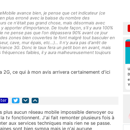
eMobile avance bien, je pense que cet indicateur (ce
s en plus erroné avec la baisse du nombre des
sateurs ce n'était pas grand chose, mais désormais avec
p y apporter d'importance. De toute façon, s'il y aura 100%
ur, je ne pense pas que l'on dépassera 90% avant ce jour
e des zones bien couvertes te font malgré tout basculer en
ur, cave, mur épais, etc...)... Il n'y aura pas d'arrêt de
tinérance 3G. Donc le taux fera un petit bon en avant, mais
fréquences faibles, il y aura malheureusement toujours
U
 2G, ce qui à mon avis arrivera certainement d'ici
D
e
Y
iter
ns plus aucun réseau mobile impossible denvoyer ou
la tv fonctionnent. J'ai fait remonter plusieurs fois à
onter aux services techniques mais rien ne se passe.
caines sont bien sympa mais je n'ai aucune