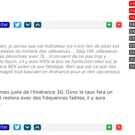
05
05
05
+
-
iter
04
04
03
03
, je pense que cet indicateur (ce n'est rien de plus) est
baisse du nombre des utilisateurs.... Déja 15K utilisateurs
01
is désormais avec 7k....Il convient de ne pas trop y
31
façon, s'il y aura 100% le jour de l'extinction bien sur, je
ra 90% avant ce jour fatidique. Rien que par ce que des
31
algré tout basculer en itinérance pour un rien (ascenseur,
, mais juste de l'itinérance 3G. Donc le taux fera un
restera avec des fréquences faibles, il y aura
.
+
-
iter