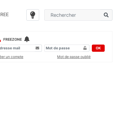
FREE
FREEZONE
OK
éer un compte
Mot de passe oublié