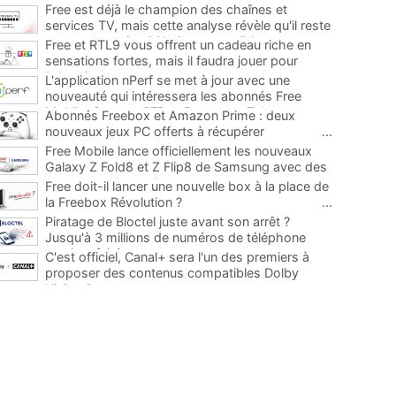
Free est déjà le champion des chaînes et
services TV, mais cette analyse révèle qu'il reste
encore au moins 141 ajouts possibles
...
Free et RTL9 vous offrent un cadeau riche en
sensations fortes, mais il faudra jouer pour
l'obtenir
...
L'application nPerf se met à jour avec une
nouveauté qui intéressera les abonnés Free
Mobile, Orange, SFR et Bouygues Telecom
...
Abonnés Freebox et Amazon Prime : deux
nouveaux jeux PC offerts à récupérer
...
Free Mobile lance officiellement les nouveaux
Galaxy Z Fold8 et Z Flip8 de Samsung avec des
promos et des cadeaux
...
Free doit-il lancer une nouvelle box à la place de
la Freebox Révolution ?
...
Piratage de Bloctel juste avant son arrêt ?
Jusqu'à 3 millions de numéros de téléphone
auraient fuité
...
C'est officiel, Canal+ sera l'un des premiers à
proposer des contenus compatibles Dolby
Vision 2
...