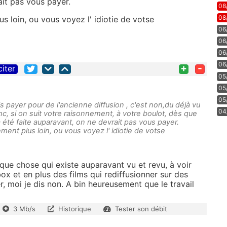
ait pas vous payer.
08
08
s loin, ou vous voyez l' idiotie de votse
06
06
06
06
+
-
citer
05
05
05
s payer pour de l'ancienne diffusion , c'est non,du déjà vu
04
onc, si on suit votre raisonnement, à votre boulot, dès que
à été faite auparavant, on ne devrait pas vous payer.
ent plus loin, ou vous voyez l' idiotie de votse
lque chose qui existe auparavant vu et revu, à voir
box et en plus des films qui rediffusionner sur des
, moi je dis non. A bin heureusement que le travail
3 Mb/s
Historique
Tester son débit