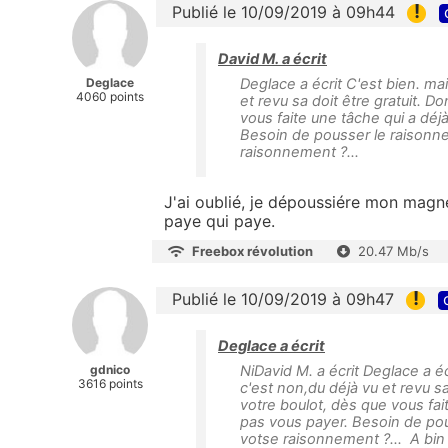
!
Publié le 10/09/2019 à 09h44
David M. a écrit
Deglace
Deglace a écrit C'est bien. mai
4060 points
et revu sa doit être gratuit. D
vous faite une tâche qui a déj
Besoin de pousser le raisonnem
raisonnement ?...
J'ai oublié, je dépoussiére mon magn
paye qui paye.
Freebox révolution
20.47 Mb/s
!
Publié le 10/09/2019 à 09h47
Deglace a écrit
gdnico
NiDavid M. a écrit Deglace a éc
3616 points
c'est non,du déjà vu et revu sa
votre boulot, dès que vous fai
pas vous payer. Besoin de pous
votse raisonnement ?... A bin 