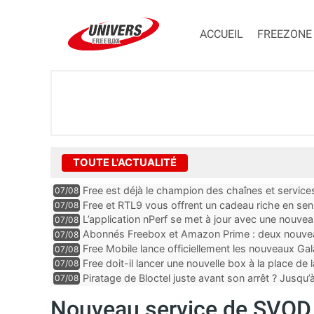
ACCUEIL
FREEZONE
TOUTE L'ACTUALITÉ
Free est déjà le champion des chaînes et services 
07/08
encore au moin...
Free et RTL9 vous offrent un cadeau riche en sens
07/08
l’obtenir
L’application nPerf se met à jour avec une nouvea
07/08
Mobile, Orange, SFR ...
Abonnés Freebox et Amazon Prime : deux nouveau
07/08
Free Mobile lance officiellement les nouveaux Ga
07/08
des promos et des cadeaux
Free doit-il lancer une nouvelle box à la place de
07/08
Piratage de Bloctel juste avant son arrêt ? Jusqu
07/08
auraient fuité
Nouveau service de SVOD s