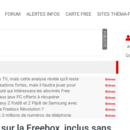
FORUM
ALERTES INFOS
CARTE FREE
SITES THÉMA-
PUBLICITÉ
Cr
TV, mais cette analyse révèle qu’il reste
Brèves
ations fortes, mais il faudra jouer pour
Brèves
uté qui intéressera les abonnés Free
Brèves
x jeux PC offerts à récupérer
Brèves
laxy Z Fold8 et Z Flip8 de Samsung avec
Brèves
 la Freebox Révolution ?
Brèves
’à 3 millions de numéros de téléphone
Brèves
ur la Freebox, inclus sans