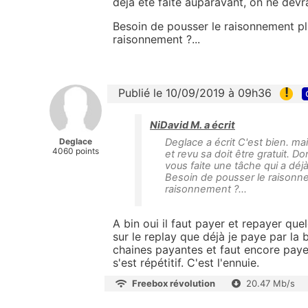
déjà été faite auparavant, on ne devr
Besoin de pousser le raisonnement plu
raisonnement ?...
!
Publié le 10/09/2019 à 09h36
NiDavid M. a écrit
Deglace
Deglace a écrit C'est bien. mai
4060 points
et revu sa doit être gratuit. D
vous faite une tâche qui a déj
Besoin de pousser le raisonnem
raisonnement ?...
A bin oui il faut payer et repayer que
sur le replay que déjà je paye par la 
chaines payantes et faut encore payer
s'est répétitif. C'est l'ennuie.
Freebox révolution
20.47 Mb/s