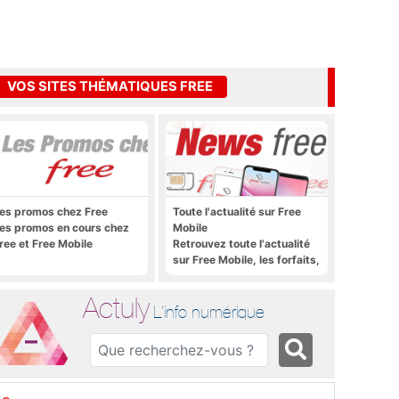
VOS SITES THÉMATIQUES FREE
es promos chez Free
Toute l'actualité sur Free
es promos en cours chez
Mobile
ree et Free Mobile
Retrouvez toute l'actualité
sur Free Mobile, les forfaits,
le déploiement 4G, 5G, les
promos, les nouveautés et
Actuly
bien plus encore
L'info numérique