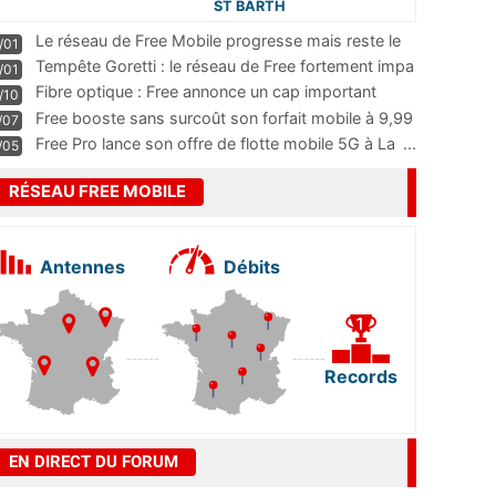
ST BARTH
Le réseau de Free Mobile progresse mais reste le
/01
m
...
Tempête Goretti : le réseau de Free fortement impa
/01
...
Fibre optique : Free annonce un cap important
/10
pass
...
Free booste sans surcoût son forfait mobile à 9,99
/07
...
Free Pro lance son offre de flotte mobile 5G à La
...
/05
RÉSEAU FREE MOBILE
Antennes
Débits
Records
EN DIRECT DU FORUM