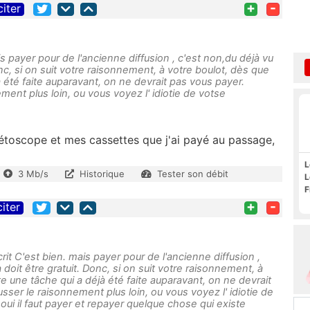
+
-
citer
s payer pour de l'ancienne diffusion , c'est non,du déjà vu
onc, si on suit votre raisonnement, à votre boulot, dès que
à été faite auparavant, on ne devrait pas vous payer.
ent plus loin, ou vous voyez l' idiotie de votse
étoscope et mes cassettes que j'ai payé au passage,
L
3 Mb/s
Historique
Tester son débit
L
F
+
-
citer
rit C'est bien. mais payer pour de l'ancienne diffusion ,
 doit être gratuit. Donc, si on suit votre raisonnement, à
te une tâche qui a déjà été faite auparavant, on ne devrait
ser le raisonnement plus loin, ou vous voyez l' idiotie de
oui il faut payer et repayer quelque chose qui existe