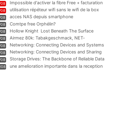
Impossible d'activer la fibre Free + facturation
/08
résiliation
utilisation répéteur wifi sans le wifi de la box
/08
acces NAS depuis smartphone
/08
Comtpe free Orphélin?
/08
Hollow Knight  Lost Beneath The Surface
/08
Airmez 80k: Tabakgeschmack, NET-
/08
Technologie und Leistung im
Networking: Connecting Devices and Systems
/08
Networking: Connecting Devices and Sharing
/08
Information
Storage Drives: The Backbone of Reliable Data
/08
Management
une amelioration importante dans la reception
/08
WIFI