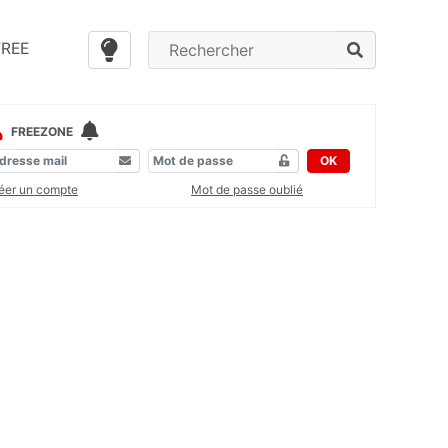
FREE
FREEZONE
OK
éer un compte
Mot de passe oublié