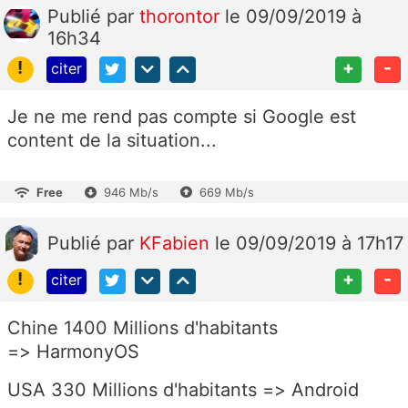
Publié
par
thorontor
le 09/09/2019 à
16h34
!
+
-
citer
Je ne me rend pas compte si Google est
content de la situation...
Free
946 Mb/s
669 Mb/s
Publié
par
KFabien
le 09/09/2019 à 17h17
!
+
-
citer
Chine 1400 Millions d'habitants
=>
HarmonyOS
USA 330
Millions d'habitants => Android