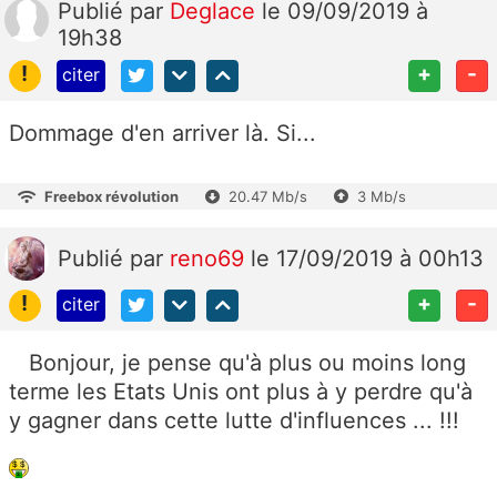
Publié
par
Deglace
le 09/09/2019 à
19h38
!
+
-
citer
Dommage d'en arriver là. Si...
Freebox révolution
20.47 Mb/s
3 Mb/s
Publié
par
reno69
le 17/09/2019 à 00h13
!
+
-
citer
Bonjour, je pense qu'à plus ou moins long
terme les Etats Unis ont plus à y perdre qu'à
y gagner dans cette lutte d'influences ... !!!