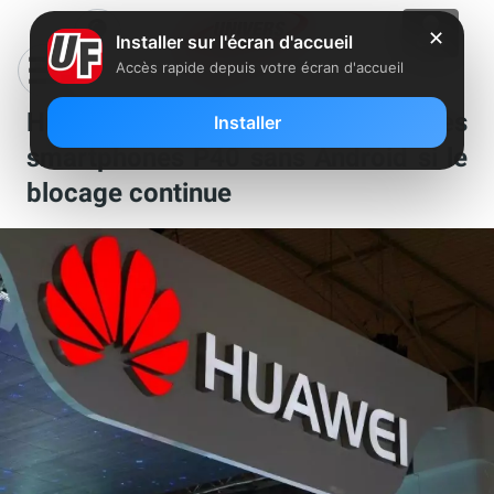
✕
Installer sur l'écran d'accueil
Accès rapide depuis votre écran d'accueil
Huawei pourrait lancer ses
Installer
smartphones P40 sans Android si le
blocage continue