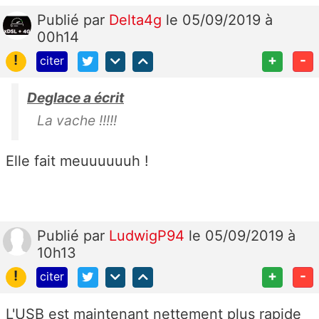
Publié
par
Delta4g
le 05/09/2019 à
00h14
!
+
-
citer
Deglace a écrit
La vache !!!!!
Elle fait meuuuuuuh !
Publié
par
LudwigP94
le 05/09/2019 à
10h13
!
+
-
citer
L'USB est maintenant nettement plus rapide