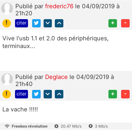
Publié
par
frederic76
le 04/09/2019 à
21h20
!
+
-
citer
Vive l'usb 1.1 et 2.0 des périphériques,
terminaux...
Publié
par
Deglace
le 04/09/2019 à
21h40
!
+
-
citer
La vache !!!!!
Freebox révolution
20.47 Mb/s
3 Mb/s