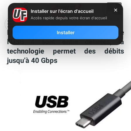
✕
Installer sur l'écran d'accueil
Accès rapide depuis votre écran d'accueil
Les spécifications techniques de
Installer
l’USB 4 sont enfin définies, la
technologie permet des débits
jusqu’à 40 Gbps