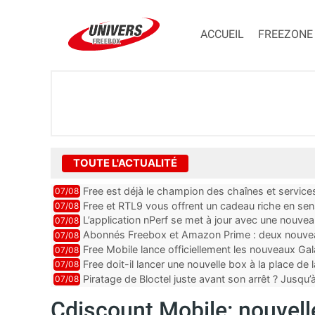
ACCUEIL
FREEZONE
TOUTE L'ACTUALITÉ
Free est déjà le champion des chaînes et services 
07/08
encore au moin...
Free et RTL9 vous offrent un cadeau riche en sens
07/08
l’obtenir
L’application nPerf se met à jour avec une nouvea
07/08
Mobile, Orange, SFR ...
Abonnés Freebox et Amazon Prime : deux nouveau
07/08
Free Mobile lance officiellement les nouveaux Ga
07/08
des promos et des cadeaux
Free doit-il lancer une nouvelle box à la place de
07/08
Piratage de Bloctel juste avant son arrêt ? Jusqu
07/08
auraient fuité
Cdiscount Mobile: nouvelle