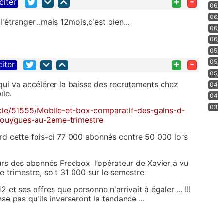
+
-
citer
06
06
étranger...mais 12mois,c'est bien...
06
06
05
+
-
05
citer
05
qui va accélérer la baisse des recrutements chez
04
ile.
04
03
cle/51555/Mobile-et-box-comparatif-des-gains-d-
ouygues-au-2eme-trimestre
erd cette fois-ci 77 000 abonnés contre 50 000 lors
urs des abonnés Freebox, l’opérateur de Xavier a vu
 trimestre, soit 31 000 sur le semestre.
et ses offres que personne n'arrivait à égaler ... !!!
se pas qu'ils inverseront la tendance ...