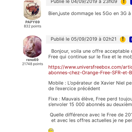
!
Publié le 04/09/2019 à 23h09
Bien,juste dommage les 5Go en 3G à l'
PAPY69
832 points
!
Publié le 05/09/2019 à 02h21
Bonjour, voila une offre acceptable 
Free qui continue sur le fixe et le mob
reno69
21748 points
https://www.universfreebox.com/arti
abonnes-chez-Orange-Free-SFR-et-B
Mobile : L’opérateur de Xavier Niel p
de l’exercice précédent
Fixe : Mauvais élève, Free perd toujo
s’envoler 15 000 abonnés au deuxième
Quelle différence avec le Free de 2012 
et avec les offres actuelles je ne pen