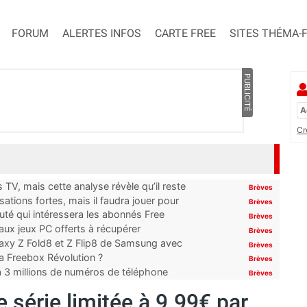
FORUM
ALERTES INFOS
CARTE FREE
SITES THÉMA-
PUBLICITÉ
Cr
TV, mais cette analyse révèle qu’il reste
Brèves
ations fortes, mais il faudra jouer pour
Brèves
uté qui intéressera les abonnés Free
Brèves
x jeux PC offerts à récupérer
Brèves
laxy Z Fold8 et Z Flip8 de Samsung avec
Brèves
 la Freebox Révolution ?
Brèves
’à 3 millions de numéros de téléphone
Brèves
 série limitée à 9.99€ par