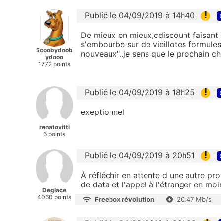
!
Publié le 04/09/2019 à 14h40
De mieux en mieux,cdiscount faisant
s'embourbe sur de vieillotes formules
Scoobydoob
nouveaux"..je sens que le prochain chi
ydooo
1772 points
!
Publié le 04/09/2019 à 18h25
exeptionnel
renatovitti
6 points
!
Publié le 04/09/2019 à 20h51
À réfléchir en attente d une autre pr
de data et l'appel à l'étranger en moi
Deglace
4060 points
Freebox révolution
20.47 Mb/s