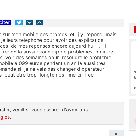
citer
mms sur mon mobile des promos et j y repond mais
je leurs telephone pour avoir des explicatios
ces de mes reponses encore aujourd hui . l
a frebox la aussi beaucoup de problemes pour ce
ps voir des semaines pour resoudre le probleme
obile a 099 euros pendant un an la aussi tres
emande si je ne vais pas changer d operateur
N
suis peut etre trop longtemps merci free
S
F
F
O
ster, veuillez vous assurer d'avoir pris
gles
.