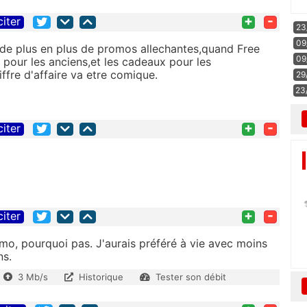
+
-
citer
23
09
 de plus en plus de promos allechantes,quand Free
09
 pour les anciens,et les cadeaux pour les
ffre d'affaire va etre comique.
29
23
+
-
citer
+
-
citer
omo, pourquoi pas. J'aurais préféré à vie avec moins
ns.
3 Mb/s
Historique
Tester son débit