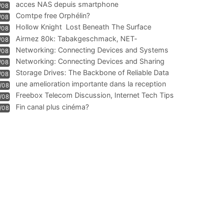
acces NAS depuis smartphone
/08
Comtpe free Orphélin?
/08
Hollow Knight  Lost Beneath The Surface
/08
Airmez 80k: Tabakgeschmack, NET-
/08
Technologie und Leistung im
Networking: Connecting Devices and Systems
/08
Networking: Connecting Devices and Sharing
/08
Information
Storage Drives: The Backbone of Reliable Data
/08
Management
une amelioration importante dans la reception
/08
WIFI
Freebox Telecom Discussion, Internet Tech Tips
/08
Communi
Fin canal plus cinéma?
/08