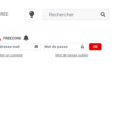
FREE
FREEZONE
OK
éer un compte
Mot de passe oublié