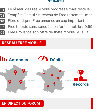
ST BARTH
Le réseau de Free Mobile progresse mais reste le
/01
m
...
Tempête Goretti : le réseau de Free fortement impa
/01
...
Fibre optique : Free annonce un cap important
/10
pass
...
Free booste sans surcoût son forfait mobile à 9,99
/07
...
Free Pro lance son offre de flotte mobile 5G à La
...
/05
RÉSEAU FREE MOBILE
Antennes
Débits
Records
EN DIRECT DU FORUM