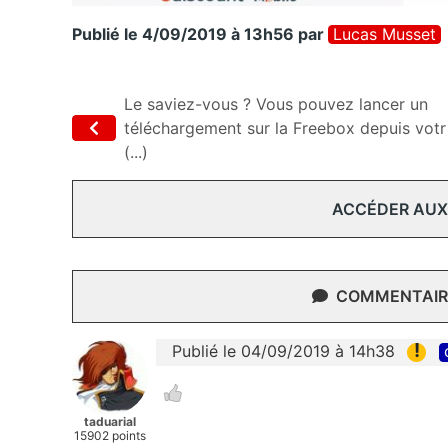
Publié le 4/09/2019 à 13h56
par
Lucas Musset
Le saviez-vous ? Vous pouvez lancer un
téléchargement sur la Freebox depuis votr
(...)
ACCÉDER AUX
COMMENTAIRE
!
Publié le 04/09/2019 à 14h38
taduarial
15902 points