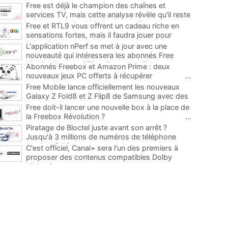
Free est déjà le champion des chaînes et
services TV, mais cette analyse révèle qu'il reste
encore au moins 141 ajouts possibles
...
Free et RTL9 vous offrent un cadeau riche en
sensations fortes, mais il faudra jouer pour
l'obtenir
...
L'application nPerf se met à jour avec une
nouveauté qui intéressera les abonnés Free
Mobile, Orange, SFR et Bouygues Telecom
...
Abonnés Freebox et Amazon Prime : deux
nouveaux jeux PC offerts à récupérer
...
Free Mobile lance officiellement les nouveaux
Galaxy Z Fold8 et Z Flip8 de Samsung avec des
promos et des cadeaux
...
Free doit-il lancer une nouvelle box à la place de
la Freebox Révolution ?
...
Piratage de Bloctel juste avant son arrêt ?
Jusqu'à 3 millions de numéros de téléphone
auraient fuité
...
C'est officiel, Canal+ sera l'un des premiers à
proposer des contenus compatibles Dolby
Vision 2
...