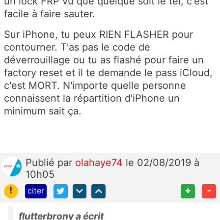
un lock FRP vu que quelque soit le tél, c'est
facile à faire sauter.
Sur iPhone, tu peux RIEN FLASHER pour
contourner. T'as pas le code de
déverrouillage ou tu as flashé pour faire un
factory reset et il te demande le pass iCloud,
c'est MORT. N'importe quelle personne
connaissent la répartition d'iPhone un
minimum sait ça.
Publié
par
olahaye74
le 02/08/2019 à
10h05
!
+
-
citer
flutterbrony a écrit