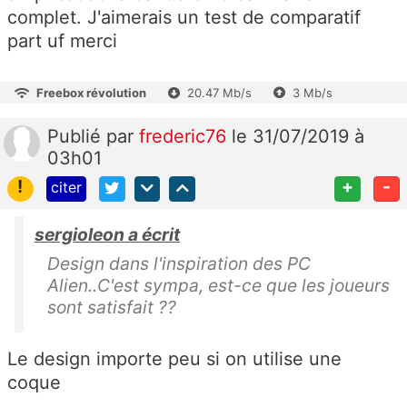
complet. J'aimerais un test de comparatif
part uf merci
Freebox révolution
20.47 Mb/s
3 Mb/s
Publié
par
frederic76
le 31/07/2019 à
03h01
!
+
-
citer
sergioleon a écrit
Design dans l'inspiration des PC
Alien..C'est sympa, est-ce que les joueurs
sont satisfait ??
Le design importe peu si on utilise une
coque