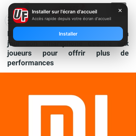
✕
Installer sur l'écran d'accueil
Accès rapide depuis votre écran d'accueil
Black Shark 2 Pro : Xiaomi met à
Installer
jour son smartphone destiné aux
joueurs pour offrir plus de
performances