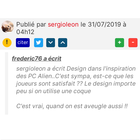
Publié
par
sergioleon
le 31/07/2019 à
04h12
!
+
-
citer
frederic76 a écrit
sergioleon a écrit Design dans l'inspiration
des PC Alien..C'est sympa, est-ce que les
joueurs sont satisfait ?? Le design importe
peu si on utilise une coque
C'est vrai, quand on est aveugle aussi !!