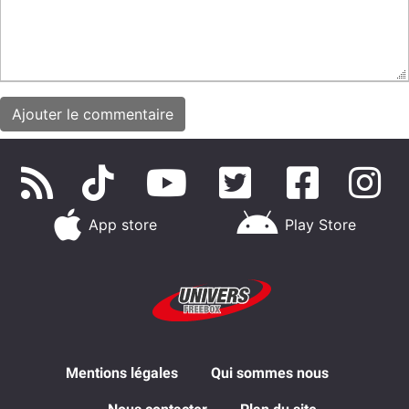
App store
Play Store
Mentions légales
Qui sommes nous