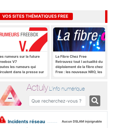
VOS SITES THÉMATIQUES FREE
es rumeurs sur la future
La Fibre Chez Free
reebox V7
Retrouvez tout l actualité du
outes les rumeurs qui
déploiement de la fibre chez
irculent dans la presse sur
Free : les nouveaux NRO, les
a future Freebox V7 que
tutoriels, les astuces, etc.
era lancée prochainement
Actuly
L'info numérique
Incidents réseau
Aucun DSLAM injoignable