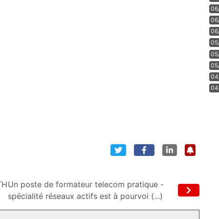
06
06
06
05
05
05
04
04
TH
Un poste de formateur telecom pratique -
spécialité réseaux actifs est à pourvoi (...)