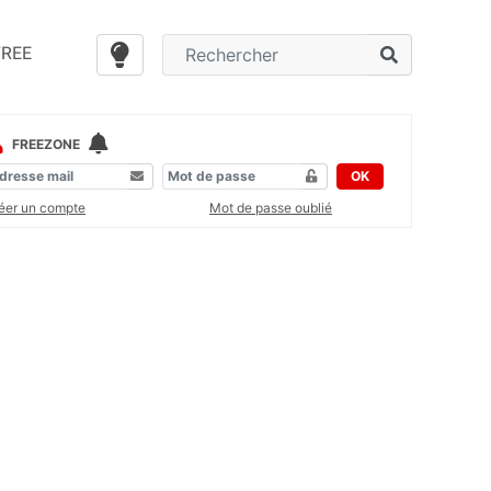
FREE
FREEZONE
OK
éer un compte
Mot de passe oublié