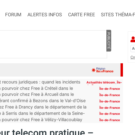
FORUM
ALERTES INFOS
CARTE FREE
SITES THÉMA-
PUBLICITÉ
Cr
 recours juridiques : quand les incidents
Actualités télécom
,
Île-
de-France
pourvoir chez Free à Créteil dans le
Île-de-France
 pourvoir chez Free à Arcueil dans le
Île-de-France
érant confirmé à Bezons dans le Val-d’Oise
Île-de-France
z Free à Drancy dans le département de la
Île-de-France
 à Serris dans le département de la Seine-
Île-de-France
 pourvoir chez Free à Vélizy-Villacoublay
Île-de-France
ur telecom pratique –