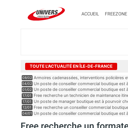
ACCUEIL
FREEZONE
TOUTE L'ACTUALITÉ EN ÎLE-DE-FRANCE
Armoires cadenassées, interventions policières et
08/02
de la fibre ne peuvent plus durer
Un poste de conseiller commercial boutique est à 
04/02
département du Val-de-Marne
Un poste de conseiller commercial boutique est à
01/02
département du Val-de-Marne
Free recherche un technicien de maintenance itin
17/01
Un poste de manager boutique est à pourvoir che
17/01
Seine-Saint-Denis
Free recherche un conseiller commercial boutique
12/01
et-Marne
Un poste de conseiller commercial boutique est à
04/01
dans les Yvelines
Free recherche un formate