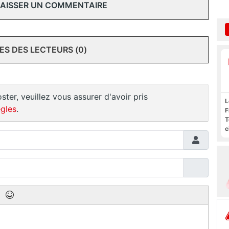
 LAISSER UN COMMENTAIRE
S DES LECTEURS (0)
ster, veuillez vous assurer d'avoir pris
L
gles
.
F
T
c
l
s