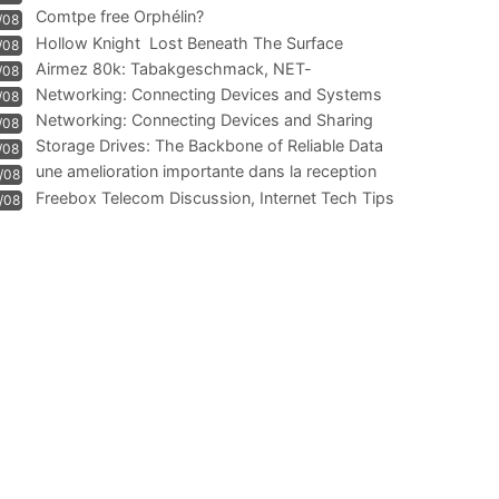
Comtpe free Orphélin?
/08
Hollow Knight  Lost Beneath The Surface
/08
Airmez 80k: Tabakgeschmack, NET-
/08
Technologie und Leistung im
Networking: Connecting Devices and Systems
/08
Networking: Connecting Devices and Sharing
/08
Information
Storage Drives: The Backbone of Reliable Data
/08
Management
une amelioration importante dans la reception
/08
WIFI
Freebox Telecom Discussion, Internet Tech Tips
/08
Communi