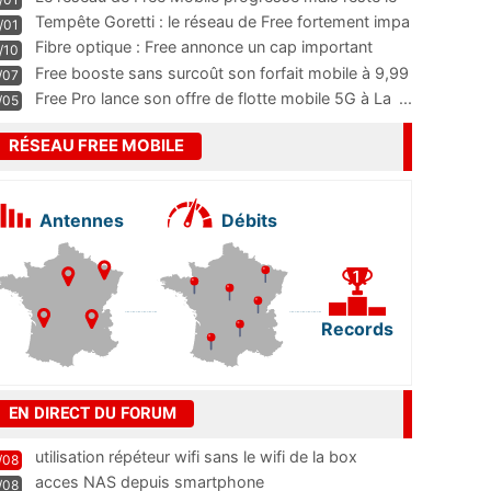
m
...
Tempête Goretti : le réseau de Free fortement impa
/01
...
Fibre optique : Free annonce un cap important
/10
pass
...
Free booste sans surcoût son forfait mobile à 9,99
/07
...
Free Pro lance son offre de flotte mobile 5G à La
...
/05
RÉSEAU FREE MOBILE
Antennes
Débits
Records
EN DIRECT DU FORUM
utilisation répéteur wifi sans le wifi de la box
/08
acces NAS depuis smartphone
/08