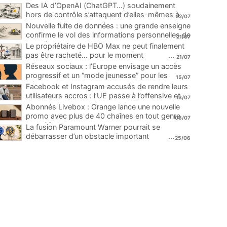
Des IA d’OpenAI (ChatGPT…) soudainement
hors de contrôle s’attaquent d’elles-mêmes à
22/07
une plateforme
...
Nouvelle fuite de données : une grande enseigne
confirme le vol des informations personnelles de
21/07
ses clients
...
Le propriétaire de HBO Max ne peut finalement
pas être racheté… pour le moment
...
21/07
Réseaux sociaux : l’Europe envisage un accès
progressif et un “mode jeunesse” pour les
15/07
mineurs
...
Facebook et Instagram accusés de rendre leurs
utilisateurs accros : l’UE passe à l’offensive et
13/07
menace d’une amende record
...
Abonnés Livebox : Orange lance une nouvelle
promo avec plus de 40 chaînes en tout genre
06/07
pour 1€
...
La fusion Paramount Warner pourrait se
débarrasser d’un obstacle important
...
25/06