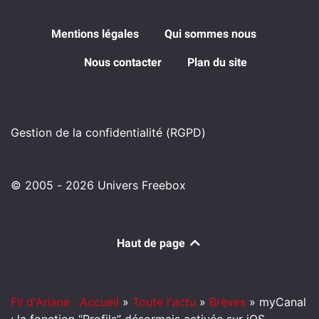
Mentions légales
Qui sommes nous
Nous contacter
Plan du site
Gestion de la confidentialité (RGPD)
© 2005 - 2026 Univers Freebox
Haut de page
Fil d'Ariane : Accueil
»
Toute l'actu
»
Brèves
»
myCanal
: la fonction “Profils” désormais activée sur iOS