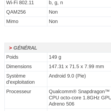
Wi-Fi 802.11
b, g, n
QAM256
Non
Mimo
Non
>
GÉNÉRAL
Poids
149 g
Dimensions
147.31 x 71.5 x 7.99 mm
Système
Android 9.0 (Pie)
d’exploitation
Processeur
Qualcomm® Snapdragon™ 
CPU octo-core 1.8GHz GP
Adreno 506