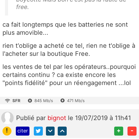
free.
ca fait longtemps que les batteries ne sont
plus amovible...
rien t'oblige a acheté ce tel, rien ne t'oblige à
l'acheter sur la boutique Free.
les ventes de tel par les opérateurs..pourquoi
certains continu ? ca existe encore les
"points fidélité" pour un réengagement ...lol
SFR
845 Mb/s
471 Mb/s
Publié
par
bignot
le 19/07/2019 à 11h41
!
+
-
citer