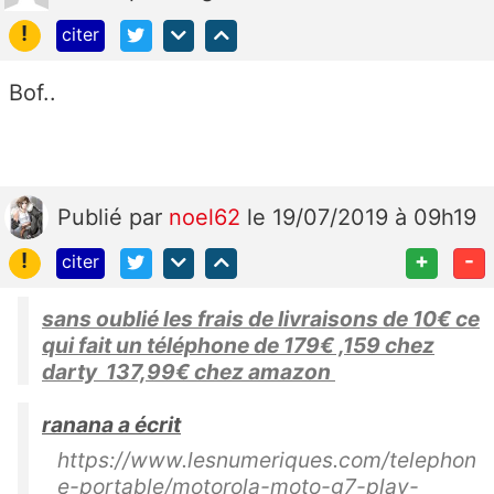
!
citer
Bof..
Publié
par
noel62
le 19/07/2019 à 09h19
!
+
-
citer
sans oublié les frais de livraisons de 10€ ce
qui fait un téléphone de 179€ ,159 chez
darty 137,99€ chez amazon
ranana a écrit
https://www.lesnumeriques.com/telephon
e-portable/motorola-moto-g7-play-