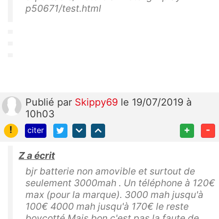
p50671/test.html
Publié
par
Skippy69
le 19/07/2019 à
10h03
!
+
-
citer
Z a écrit
bjr batterie non amovible et surtout de
seulement 3000mah . Un téléphone à 120€
max (pour la marque). 3000 mah jusqu'à
100€ 4000 mah jusqu'à 170€ le reste
boycotté Mais bon c'est pas la faute de