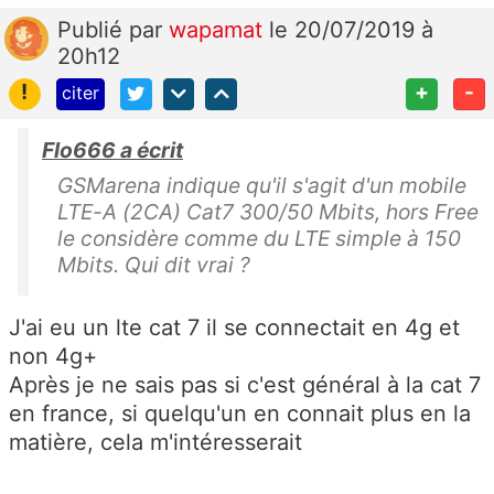
Publié
par
wapamat
le 20/07/2019 à
20h12
!
+
-
citer
Flo666 a écrit
GSMarena indique qu'il s'agit d'un mobile
LTE-A (2CA) Cat7 300/50 Mbits, hors Free
le considère comme du LTE simple à 150
Mbits. Qui dit vrai ?
J'ai eu un lte cat 7 il se connectait en 4g et
non 4g+
Après je ne sais pas si c'est général à la cat 7
en france, si quelqu'un en connait plus en la
matière, cela m'intéresserait