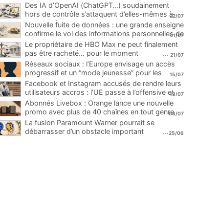
Des IA d’OpenAI (ChatGPT…) soudainement
hors de contrôle s’attaquent d’elles-mêmes à
22/07
une plateforme
...
Nouvelle fuite de données : une grande enseigne
confirme le vol des informations personnelles de
21/07
ses clients
...
Le propriétaire de HBO Max ne peut finalement
pas être racheté… pour le moment
...
21/07
Réseaux sociaux : l’Europe envisage un accès
progressif et un “mode jeunesse” pour les
15/07
mineurs
...
Facebook et Instagram accusés de rendre leurs
utilisateurs accros : l’UE passe à l’offensive et
13/07
menace d’une amende record
...
Abonnés Livebox : Orange lance une nouvelle
promo avec plus de 40 chaînes en tout genre
06/07
pour 1€
...
La fusion Paramount Warner pourrait se
débarrasser d’un obstacle important
...
25/06