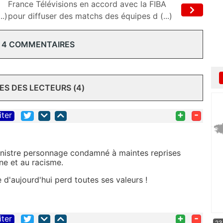
France Télévisions en accord avec la FIBA
..)
pour diffuser des matchs des équipes d (...)
 4 COMMENTAIRES
S DES LECTEURS (4)
+
-
iter
inistre personnage condamné à maintes reprises
ine et au racisme.
 d'aujourd'hui perd toutes ses valeurs !
+
-
iter
23