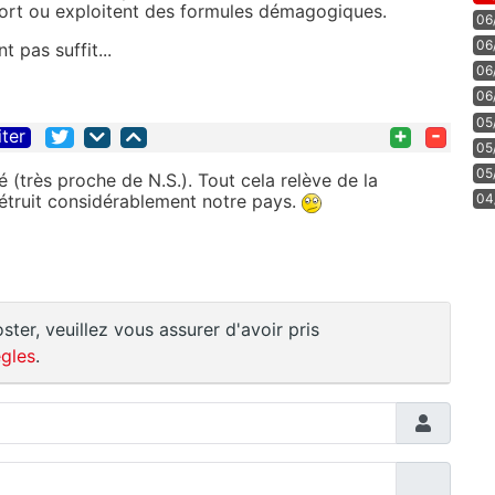
t fort ou exploitent des formules démagogiques.
06
06
 pas suffit...
06
06
05
+
-
iter
05
05
é (très proche de N.S.). Tout cela relève de la
 détruit considérablement notre pays.
04
ster, veuillez vous assurer d'avoir pris
gles
.