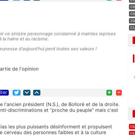
09
09
29
23
ir ce sinistre personnage condamné à maintes reprises
à la haine et au racisme.
eunesse d'aujourd'hui perd toutes ses valeurs !
artie de l'opinion
+
-
iter
l'ancien président (N.S.), de Bolloré et de la droite.
nti-discriminations et “proche du peuple" mais c'est
as les plus puissants désinforment et propulsent
08
 cerveau des personnes faibles et à la culture
08