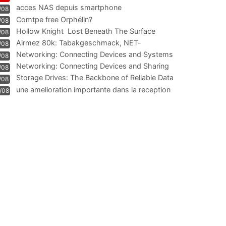
acces NAS depuis smartphone
/08
Comtpe free Orphélin?
/08
Hollow Knight  Lost Beneath The Surface
/08
Airmez 80k: Tabakgeschmack, NET-
/08
Technologie und Leistung im
Networking: Connecting Devices and Systems
/08
Networking: Connecting Devices and Sharing
/08
Information
Storage Drives: The Backbone of Reliable Data
/08
Management
une amelioration importante dans la reception
/08
WIFI