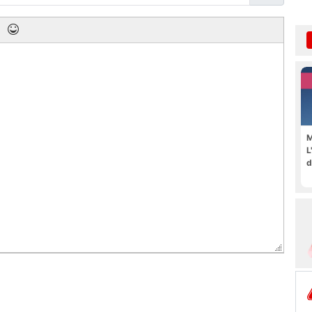
M
L
d