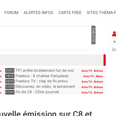
FORUM
ALERTES INFOS
CARTE FREE
SITES THÉMA-
PUBLICITÉ
Cr
TF1 arrête brutalement l’un de ses
25/03
es
Actu TV
,
Brèves
programmes phares, les abonnés
Freebox : 8 chaînes françaises
18/12
es
Actu TV
,
News
Freebox, Livebox, Bbox et Box de
seront offertes sur la Freebox dès
Freebox TV : clap de fin prévu
09/10
es
Actu TV
,
Brèves
SFR découvriront son remplaçant
la fin du mois
pour plusieurs chaînes Paramount
Découvrez, en vidéo, le lancement
01/09
s
Actu TV
,
Brèves
à la rentrée
incluses pour les abonnés Free
de Novo19, la nouvelle chaîne qui
Fin de C8 : CStar pourrait
07/01
es
Actu TV
,
Brèves
se lance sur la TNT (et la Freebox)
récupérer TPMP selon Hanouna,
“la convention le permet”
uvelle émission sur C8 et