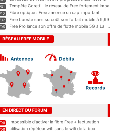
m
...
Tempête Goretti : le réseau de Free fortement impa
/01
...
Fibre optique : Free annonce un cap important
/10
pass
...
Free booste sans surcoût son forfait mobile à 9,99
/07
...
Free Pro lance son offre de flotte mobile 5G à La
...
/05
RÉSEAU FREE MOBILE
Antennes
Débits
Records
EN DIRECT DU FORUM
Impossible d'activer la fibre Free + facturation
/08
résiliation
utilisation répéteur wifi sans le wifi de la box
/08