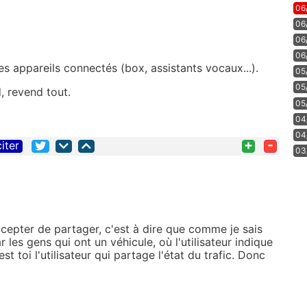
06
06
06
06
 appareils connectés (box, assistants vocaux...).
05
05
, revend tout.
05
04
04
+
-
citer
03
cepter de partager, c'est à dire que comme je sais
ar les gens qui ont un véhicule, où l'utilisateur indique
c'est toi l'utilisateur qui partage l'état du trafic. Donc