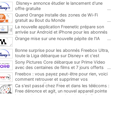
Disney+ annonce étudier le lancement d'une
offre gratuite
...
Quand Orange installe des zones de Wi-Fi
gratuit au Bout du Monde
...
La nouvelle application Freenetic prépare son
arrivée sur Android et iPhone pour les abonnés
Freebox, testez la
...
Orange mise sur une nouvelle pépite de l'IA
...
Bonne surprise pour les abonnés Freebox Ultra,
toute la Liga débarque sur Disney+ et c'est
inclus
...
Sony Pictures Core débarque sur Prime Video
avec des centaines de films et 7 jours offerts
...
Freebox : vous payez peut-être pour rien, voici
comment retrouver et supprimer vos
abonnements TV oubliés
...
Ca s'est passé chez Free et dans les télécoms :
Free dénonce et agit, un nouvel appareil pointe
le bout de son nez chez des abonnés Freebox...
...