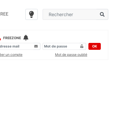
FREE
FREEZONE
OK
éer un compte
Mot de passe oublié