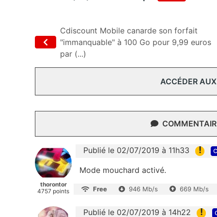
Cdiscount Mobile canarde son forfait
"immanquable" à 100 Go pour 9,99 euros
par (...)
ACCÉDER AUX
COMMENTAIRE
!
Publié le 02/07/2019 à 11h33
c
Mode mouchard activé.
thorontor
Free
946 Mb/s
669 Mb/s
4757 points
!
Publié le 02/07/2019 à 14h22