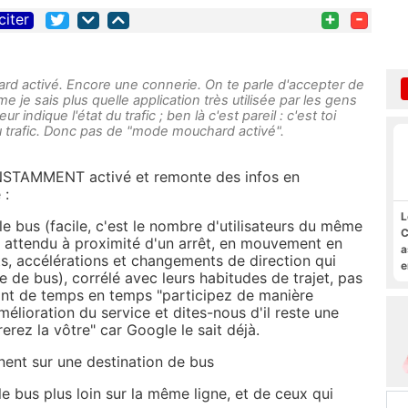
+
-
citer
rd activé. Encore une connerie. On te parle d'accepter de
e je sais plus quelle application très utilisée par les gens
eur indique l'état du trafic ; ben là c'est pareil : c'est toi
t du trafic. Donc pas de "mode mouchard activé".
NSTAMMENT activé et remonte des infos en
 :
L
e bus (facile, c'est le nombre d'utilisateurs du même
C
 attendu à proximité d'un arrêt, en mouvement en
a
, accélérations et changements de direction qui
e
ne de bus), corrélé avec leurs habitudes de trajet, pas
s
nt de temps en temps "participez de manière
M
mélioration du service et dites-nous d'il reste une
erez la vôtre" car Google le sait déjà.
nent sur une destination de bus
e bus plus loin sur la même ligne, et de ceux qui