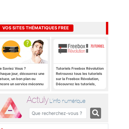
VOS SITES THÉMATIQUES FREE
e Saviez Vous ?
Tutoriels Freebox Révolution
haque jour, découvrez une
Retrouvez tous les tutoriels
stuce, un bon plan ou
sur la Freebox Révolution,
ncore un service méconnu
Découvrez les tutoriels,
ur la Freebox et sur Free
trucs et astuces pour la
obile
Freebox Révolution,
Actuly
Freebox Server, Freebox
L'info numérique
Player