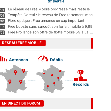
ST BARTH
Le réseau de Free Mobile progresse mais reste le
/01
m
...
Tempête Goretti : le réseau de Free fortement impa
/01
...
Fibre optique : Free annonce un cap important
/10
pass
...
Free booste sans surcoût son forfait mobile à 9,99
/07
...
Free Pro lance son offre de flotte mobile 5G à La
...
/05
RÉSEAU FREE MOBILE
Antennes
Débits
Records
EN DIRECT DU FORUM