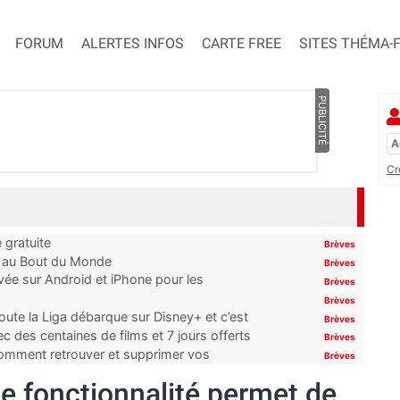
FORUM
ALERTES INFOS
CARTE FREE
SITES THÉMA-
PUBLICITÉ
Cr
 gratuite
Brèves
t au Bout du Monde
Brèves
ivée sur Android et iPhone pour les
Brèves
Brèves
oute la Liga débarque sur Disney+ et c’est
Brèves
 des centaines de films et 7 jours offerts
Brèves
 comment retrouver et supprimer vos
Brèves
e fonctionnalité permet de