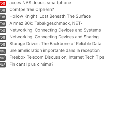
acces NAS depuis smartphone
/08
Comtpe free Orphélin?
/08
Hollow Knight  Lost Beneath The Surface
/08
Airmez 80k: Tabakgeschmack, NET-
/08
Technologie und Leistung im
Networking: Connecting Devices and Systems
/08
Networking: Connecting Devices and Sharing
/08
Information
Storage Drives: The Backbone of Reliable Data
/08
Management
une amelioration importante dans la reception
/08
WIFI
Freebox Telecom Discussion, Internet Tech Tips
/08
Communi
Fin canal plus cinéma?
/08