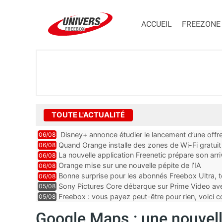
ACCUEIL
FREEZONE
TOUTE L'ACTUALITÉ
Disney+ annonce étudier le lancement d’une offre
06/08
Quand Orange installe des zones de Wi-Fi gratui
06/08
La nouvelle application Freenetic prépare son arr
06/08
abonnés Freebox, testez la
Orange mise sur une nouvelle pépite de l’IA
06/08
Bonne surprise pour les abonnés Freebox Ultra, t
06/08
inclus
Sony Pictures Core débarque sur Prime Video avec
05/08
Freebox : vous payez peut-être pour rien, voici
05/08
abonnements TV oubliés
Google Maps : une nouvell