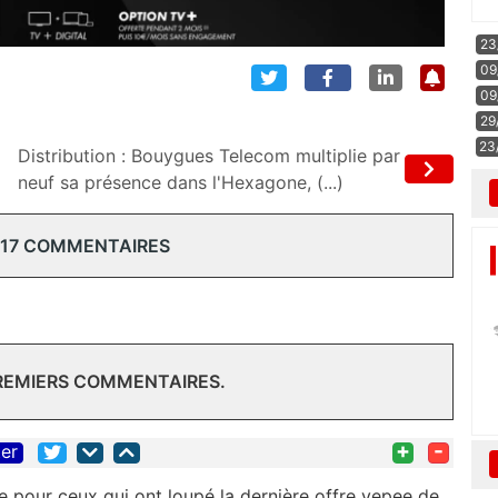
23
09
09
29
23
Distribution : Bouygues Telecom multiplie par
neuf sa présence dans l'Hexagone, (...)
 17 COMMENTAIRES
PREMIERS COMMENTAIRES.
+
-
ter
te pour ceux qui ont loupé la dernière offre vepee de