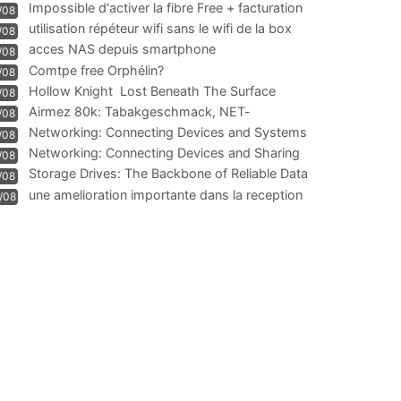
Impossible d'activer la fibre Free + facturation
/08
résiliation
utilisation répéteur wifi sans le wifi de la box
/08
acces NAS depuis smartphone
/08
Comtpe free Orphélin?
/08
Hollow Knight  Lost Beneath The Surface
/08
Airmez 80k: Tabakgeschmack, NET-
/08
Technologie und Leistung im
Networking: Connecting Devices and Systems
/08
Networking: Connecting Devices and Sharing
/08
Information
Storage Drives: The Backbone of Reliable Data
/08
Management
une amelioration importante dans la reception
/08
WIFI